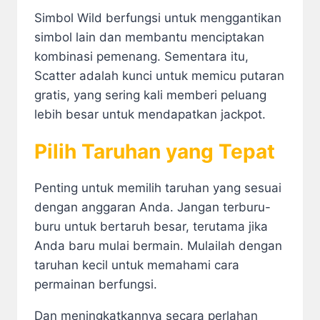
Simbol Wild berfungsi untuk menggantikan
simbol lain dan membantu menciptakan
kombinasi pemenang. Sementara itu,
Scatter adalah kunci untuk memicu putaran
gratis, yang sering kali memberi peluang
lebih besar untuk mendapatkan jackpot.
Pilih Taruhan yang Tepat
Penting untuk memilih taruhan yang sesuai
dengan anggaran Anda. Jangan terburu-
buru untuk bertaruh besar, terutama jika
Anda baru mulai bermain. Mulailah dengan
taruhan kecil untuk memahami cara
permainan berfungsi.
Dan meningkatkannya secara perlahan