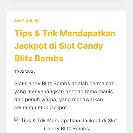
MENDAPATKAN
JACKPOT
DI
SLOT ONLINE
SLOT
WILD
Tips & Trik Mendapatkan
BEACH
PARTY
Jackpot di Slot Candy
Blitz Bombs
11/02/2025
Slot Candy Blitz Bombs adalah permainan
yang menyenangkan dengan tema manis
dan penuh warna, yang menawarkan
peluang untuk jackpot.