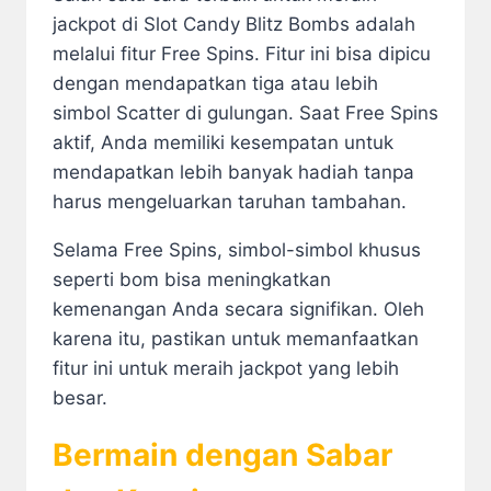
jackpot di Slot Candy Blitz Bombs adalah
melalui fitur Free Spins. Fitur ini bisa dipicu
dengan mendapatkan tiga atau lebih
simbol Scatter di gulungan. Saat Free Spins
aktif, Anda memiliki kesempatan untuk
mendapatkan lebih banyak hadiah tanpa
harus mengeluarkan taruhan tambahan.
Selama Free Spins, simbol-simbol khusus
seperti bom bisa meningkatkan
kemenangan Anda secara signifikan. Oleh
karena itu, pastikan untuk memanfaatkan
fitur ini untuk meraih jackpot yang lebih
besar.
Bermain dengan Sabar