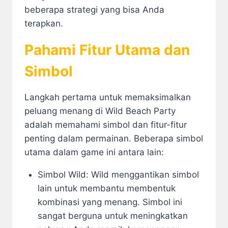
beberapa strategi yang bisa Anda
terapkan.
Pahami Fitur Utama dan
Simbol
Langkah pertama untuk memaksimalkan
peluang menang di Wild Beach Party
adalah memahami simbol dan fitur-fitur
penting dalam permainan. Beberapa simbol
utama dalam game ini antara lain:
Simbol Wild: Wild menggantikan simbol
lain untuk membantu membentuk
kombinasi yang menang. Simbol ini
sangat berguna untuk meningkatkan