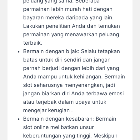
peluang yang sama. Beberapa
permainan lebih murah hati dengan
bayaran mereka daripada yang lain.
Lakukan penelitian Anda dan temukan
permainan yang menawarkan peluang
terbaik.
Bermain dengan bijak: Selalu tetapkan
batas untuk diri sendiri dan jangan
pernah berjudi dengan lebih dari yang
Anda mampu untuk kehilangan. Bermain
slot seharusnya menyenangkan, jadi
jangan biarkan diri Anda terbawa emosi
atau terjebak dalam upaya untuk
mengejar kerugian .
Bermain dengan kesabaran: Bermain
slot online melibatkan unsur
keberuntungan yang tinggi. Meskipun