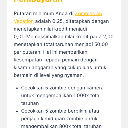
Putaran minimum Anda di
Zombies on
Vacation
adalah 0,25, ditetapkan dengan
menetapkan nilai kredit menjadi
0,01. Memaksimalkan nilai kredit pada 2,00
menetapkan total taruhan menjadi 50,00
per putaran. Hal ini memberikan
kesempatan kepada pemain dengan
kisaran anggaran yang cukup luas untuk
bermain di level yang nyaman.
Cocokkan 5 zombie dengan kamera
untuk mengembalikan 1.000x total
taruhan
Cocokkan 5 zombie berbikini atau
penjaga kehidupan zombie untuk
mengembalikan 800x total taruhan