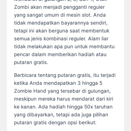
Zombi akan menjadi pengganti reguler
yang sangat umum di mesin slot. Anda
tidak mendapatkan bayarannya sendiri,
tetapi ini akan berguna saat membentuk
semua jenis kombinasi reguler. Alam liar
tidak melakukan apa pun untuk membantu
pencar dalam memberikan hadiah atau
putaran gratis.
Berbicara tentang putaran gratis, itu terjadi
ketika Anda mendapatkan 3 hingga 5
Zombie Hand yang tersebar di gulungan,
meskipun mereka harus mendarat dari kiri
ke kanan. Ada hadiah hingga 50x taruhan
yang dibayarkan, tetapi ada juga pilihan
putaran gratis dengan opsi berikut: