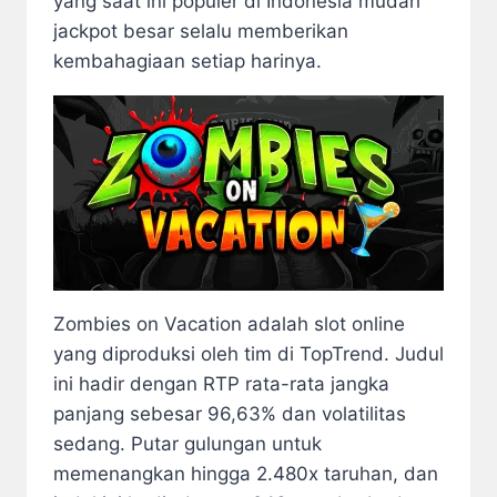
yang saat ini populer di Indonesia mudah
jackpot besar selalu memberikan
kembahagiaan setiap harinya.
Zombies on Vacation adalah slot online
yang diproduksi oleh tim di TopTrend. Judul
ini hadir dengan RTP rata-rata jangka
panjang sebesar 96,63% dan volatilitas
sedang. Putar gulungan untuk
memenangkan hingga 2.480x taruhan, dan