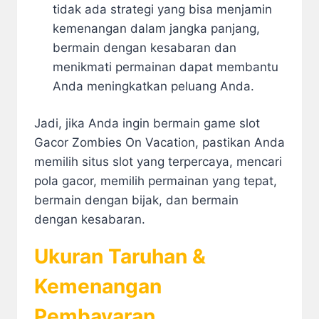
tidak ada strategi yang bisa menjamin
kemenangan dalam jangka panjang,
bermain dengan kesabaran dan
menikmati permainan dapat membantu
Anda meningkatkan peluang Anda.
Jadi, jika Anda ingin bermain game slot
Gacor Zombies On Vacation, pastikan Anda
memilih situs slot yang terpercaya, mencari
pola gacor, memilih permainan yang tepat,
bermain dengan bijak, dan bermain
dengan kesabaran.
Ukuran Taruhan &
Kemenangan
Pembayaran