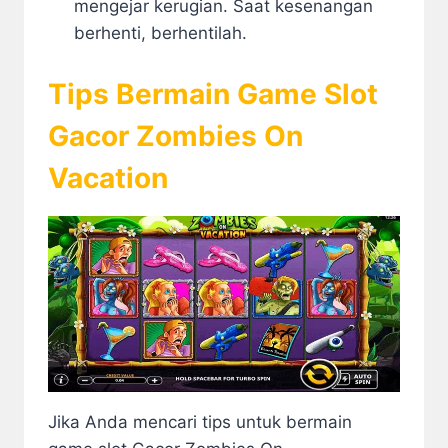
mengejar kerugian. Saat kesenangan
berhenti, berhentilah.
Tips Bermain Game Slot
Gacor Zombies On
Vacation
Jika Anda mencari tips untuk bermain