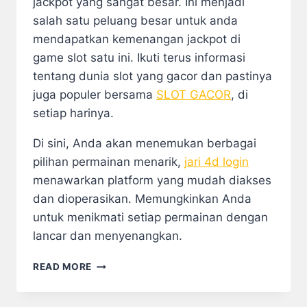
jackpot yang sangat besar. Ini menjadi
salah satu peluang besar untuk anda
mendapatkan kemenangan jackpot di
game slot satu ini. Ikuti terus informasi
tentang dunia slot yang gacor dan pastinya
juga populer bersama
SLOT GACOR
, di
setiap harinya.
Di sini, Anda akan menemukan berbagai
pilihan permainan menarik,
jari 4d login
menawarkan platform yang mudah diakses
dan dioperasikan. Memungkinkan Anda
untuk menikmati setiap permainan dengan
lancar dan menyenangkan.
ZOMBIES
READ MORE
ON
VACATION
SLOT