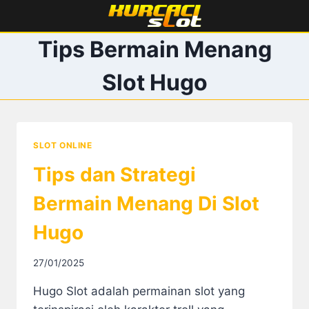
Skip
to
Tips Bermain Menang
content
Slot Hugo
SLOT ONLINE
Tips dan Strategi
Bermain Menang Di Slot
Hugo
27/01/2025
Hugo Slot adalah permainan slot yang