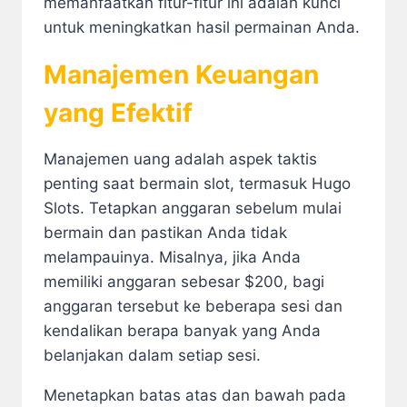
memanfaatkan fitur-fitur ini adalah kunci
untuk meningkatkan hasil permainan Anda.
Manajemen Keuangan
yang Efektif
Manajemen uang adalah aspek taktis
penting saat bermain slot, termasuk Hugo
Slots. Tetapkan anggaran sebelum mulai
bermain dan pastikan Anda tidak
melampauinya. Misalnya, jika Anda
memiliki anggaran sebesar $200, bagi
anggaran tersebut ke beberapa sesi dan
kendalikan berapa banyak yang Anda
belanjakan dalam setiap sesi.
Menetapkan batas atas dan bawah pada