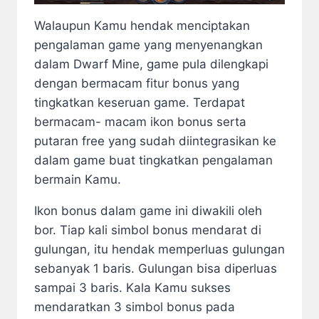
Walaupun Kamu hendak menciptakan
pengalaman game yang menyenangkan
dalam Dwarf Mine, game pula dilengkapi
dengan bermacam fitur bonus yang
tingkatkan keseruan game. Terdapat
bermacam- macam ikon bonus serta
putaran free yang sudah diintegrasikan ke
dalam game buat tingkatkan pengalaman
bermain Kamu.
Ikon bonus dalam game ini diwakili oleh
bor. Tiap kali simbol bonus mendarat di
gulungan, itu hendak memperluas gulungan
sebanyak 1 baris. Gulungan bisa diperluas
sampai 3 baris. Kala Kamu sukses
mendaratkan 3 simbol bonus pada