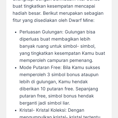
buat tingkatkan kesempatan mencapai
hadiah besar. Berikut merupakan sebagian
fitur yang disediakan oleh Dwarf Mine:
Perluasan Gulungan: Gulungan bisa
diperluas buat membagikan lebih
banyak ruang untuk simbol- simbol,
yang tingkatkan kesempatan Kamu buat
memperoleh campuran pemenang.
Mode Putaran Free: Bila Kamu sukses
memperoleh 3 simbol bonus ataupun
lebih di gulungan, Kamu hendak
diberikan 10 putaran free. Sepanjang
putaran free, simbol bonus hendak
berganti jadi simbol liar.
Kristal- Kristal Koleksi: Dengan
mengumpulkan kristal- kristal tertentu,