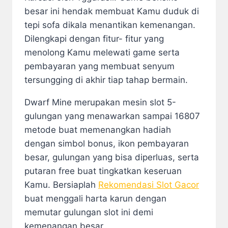
besar ini hendak membuat Kamu duduk di
tepi sofa dikala menantikan kemenangan.
Dilengkapi dengan fitur- fitur yang
menolong Kamu melewati game serta
pembayaran yang membuat senyum
tersungging di akhir tiap tahap bermain.
Dwarf Mine merupakan mesin slot 5-
gulungan yang menawarkan sampai 16807
metode buat memenangkan hadiah
dengan simbol bonus, ikon pembayaran
besar, gulungan yang bisa diperluas, serta
putaran free buat tingkatkan keseruan
Kamu. Bersiaplah
Rekomendasi Slot Gacor
buat menggali harta karun dengan
memutar gulungan slot ini demi
kemenangan besar.