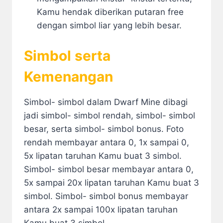
Kamu hendak diberikan putaran free
dengan simbol liar yang lebih besar.
Simbol serta
Kemenangan
Simbol- simbol dalam Dwarf Mine dibagi
jadi simbol- simbol rendah, simbol- simbol
besar, serta simbol- simbol bonus. Foto
rendah membayar antara 0, 1x sampai 0,
5x lipatan taruhan Kamu buat 3 simbol.
Simbol- simbol besar membayar antara 0,
5x sampai 20x lipatan taruhan Kamu buat 3
simbol. Simbol- simbol bonus membayar
antara 2x sampai 100x lipatan taruhan
Kamu buat 3 simbol.