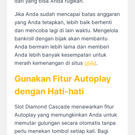
dari yang bisa Anda rugikan.
Jika Anda sudah mencapai batas anggaran
yang Anda tetapkan, lebih baik berhenti
dan mencoba lagi di lain waktu. Mengelola
bankroll dengan bijak akan membantu
Anda bermain lebih lama dan memberi
Anda lebih banyak kesempatan untuk
meraih kemenangan di situs
oli4d
.
Gunakan Fitur Autoplay
dengan Hati-hati
Slot Diamond Cascade menawarkan fitur
Autoplay yang memungkinkan Anda untuk
memutar gulungan secara otomatis tanpa
perlu menekan tombol setiap kali. Bagi