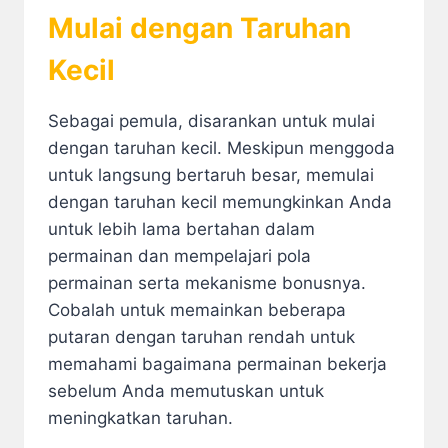
Mulai dengan Taruhan
Kecil
Sebagai pemula, disarankan untuk mulai
dengan taruhan kecil. Meskipun menggoda
untuk langsung bertaruh besar, memulai
dengan taruhan kecil memungkinkan Anda
untuk lebih lama bertahan dalam
permainan dan mempelajari pola
permainan serta mekanisme bonusnya.
Cobalah untuk memainkan beberapa
putaran dengan taruhan rendah untuk
memahami bagaimana permainan bekerja
sebelum Anda memutuskan untuk
meningkatkan taruhan.