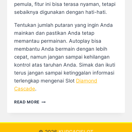
pemula, fitur ini bisa terasa nyaman, tetapi
sebaiknya digunakan dengan hati-hati.
Tentukan jumlah putaran yang ingin Anda
mainkan dan pastikan Anda tetap
memantau permainan. Autoplay bisa
membantu Anda bermain dengan lebih
cepat, namun jangan sampai kehilangan
kontrol atas taruhan Anda. Simak dan ikuti
terus jangan sampai ketinggalan informasi
terlengkap mengenai Slot
Diamond
Cascade
.
TRIK
READ MORE
DAN
TIPS
BERMAIN
UNTUK
PEMULA