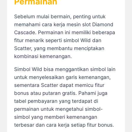
Permainan
Sebelum mulai bermain, penting untuk
memahami cara kerja mesin slot Diamond
Cascade. Permainan ini memiliki beberapa
fitur menarik seperti simbol Wild dan
Scatter, yang membantu menciptakan
kombinasi kemenangan.
Simbol Wild bisa menggantikan simbol lain
untuk menyelesaikan garis kemenangan,
sementara Scatter dapat memicu fitur
bonus atau putaran gratis. Pahami juga
tabel pembayaran yang terdapat di
permainan untuk mengetahui simbol-
simbol yang memberi kemenangan
terbesar dan cara kerja setiap fitur bonus.