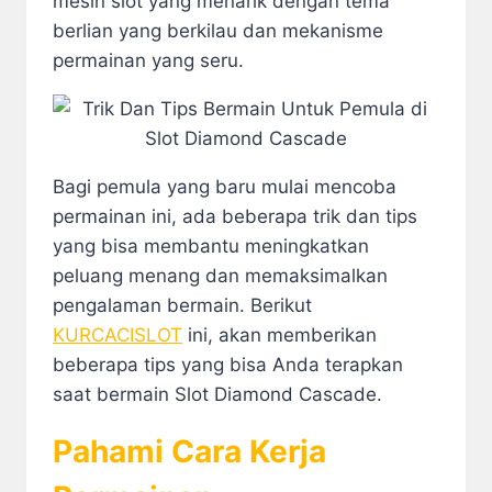
mesin slot yang menarik dengan tema
berlian yang berkilau dan mekanisme
permainan yang seru.
Bagi pemula yang baru mulai mencoba
permainan ini, ada beberapa trik dan tips
yang bisa membantu meningkatkan
peluang menang dan memaksimalkan
pengalaman bermain. Berikut
KURCACISLOT
ini, akan memberikan
beberapa tips yang bisa Anda terapkan
saat bermain Slot Diamond Cascade.
Pahami Cara Kerja