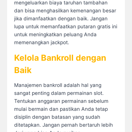
mengeluarkan biaya taruhan tambahan
dan bisa menghasilkan kemenangan besar
jika dimanfaatkan dengan baik. Jangan
lupa untuk memanfaatkan putaran gratis ini
untuk meningkatkan peluang Anda
memenangkan jackpot.
Kelola Bankroll dengan
Baik
Manajemen bankroll adalah hal yang
sangat penting dalam permainan slot.
Tentukan anggaran permainan sebelum
mulai bermain dan pastikan Anda tetap
disiplin dengan batasan yang sudah
ditetapkan. Jangan pernah bertaruh lebih