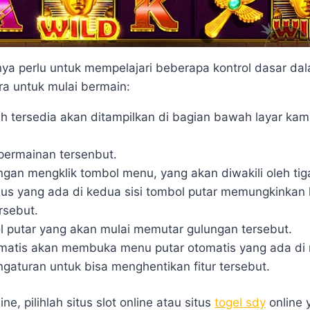
ya perlu untuk mempelajari beberapa kontrol dasar dal
ra untuk mulai bermain:
h tersedia akan ditampilkan di bagian bawah layar kamu
 permainan tersenbut.
an mengklik tombol menu, yang akan diwakili oleh tiga
inus yang ada di kedua sisi tombol putar memungkinka
rsebut.
l putar yang akan mulai memutar gulungan tersebut.
omatis akan membuka menu putar otomatis yang ada d
gaturan untuk bisa menghentikan fitur tersebut.
e, pilihlah situs slot online atau situs
togel sdy
online 