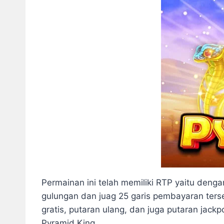
Permainan ini telah memiliki RTP yaitu deng
gulungan dan juag 25 garis pembayaran terse
gratis, putaran ulang, dan juga putaran jackp
Pyramid King.