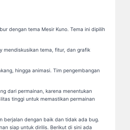
ur dengan tema Mesir Kuno. Tema ini dipilih
endiskusikan tema, fitur, dan grafik
lakang, hingga animasi. Tim pengembangan
ting dari permainan, karena menentukan
itas tinggi untuk memastikan permainan
n berjalan dengan baik dan tidak ada bug.
iap untuk dirilis. Berikut di sini ada