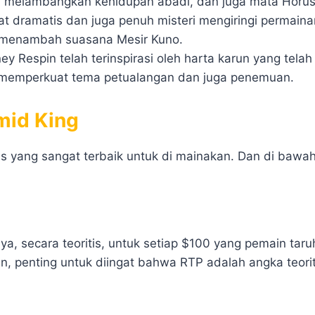
n melambangkan kehidupan abadi, dan juga mata Horu
t dramatis dan juga penuh misteri mengiringi permaina
n menambah suasana Mesir Kuno.
ey Respin telah terinspirasi oleh harta karun yang tel
 memperkuat tema petualangan dan juga penemuan.
amid King
tas yang sangat terbaik untuk di mainakan. Dan di bawa
nya, secara teoritis, untuk setiap $100 yang pemain ta
 penting untuk diingat bahwa RTP adalah angka teoriti