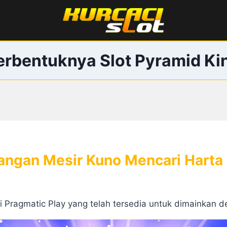
erbentuknya Slot Pyramid Ki
langan Mesir Kuno Mencari Harta
ri Pragmatic Play yang telah tersedia untuk dimainkan d