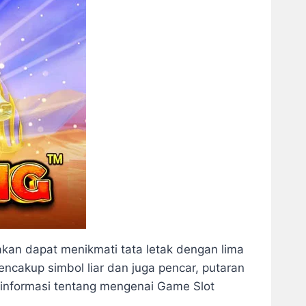
 akan dapat menikmati tata letak dengan lima
ncakup simbol liar dan juga pencar, putaran
informasi tentang mengenai Game Slot