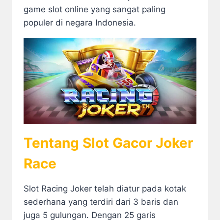
game slot online yang sangat paling
populer di negara Indonesia.
Tentang Slot Gacor Joker
Race
Slot Racing Joker telah diatur pada kotak
sederhana yang terdiri dari 3 baris dan
juga 5 gulungan. Dengan 25 garis