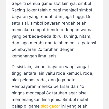
Seperti semua game slot lainnya, simbol
Racing Joker telah dibagi menjadi simbol
bayaran yang rendah dan juga tinggi. Di
satu sisi, simbol bayaran rendah telah
mencakup empat bendera dengan warna
yang berbeda-beda (biru, kuning, hitam,
dan juga merah) dan telah memiliki potensi
pembayaran 2x taruhan dengan
kemenangan lima jenis.
Di sisi lain, simbol bayaran yang sangat
tinggi antara lain yaitu roda kemudi, roda,
alat pelepas roda, dan juga botol.
Pembayaran mereka berkisar dari 4x
hingga mencapai 8x taruhan agar bisa
memenangkan lima jenis. Simbol mobil
balap di game
slot gacor
ini yang telah