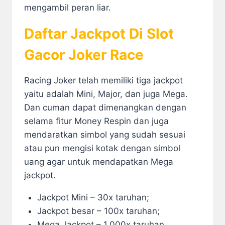
mengambil peran liar.
Daftar Jackpot Di Slot
Gacor Joker Race
Racing Joker telah memiliki tiga jackpot
yaitu adalah Mini, Major, dan juga Mega.
Dan cuman dapat dimenangkan dengan
selama fitur Money Respin dan juga
mendaratkan simbol yang sudah sesuai
atau pun mengisi kotak dengan simbol
uang agar untuk mendapatkan Mega
jackpot.
Jackpot Mini – 30x taruhan;
Jackpot besar – 100x taruhan;
Mega Jackpot – 1.000x taruhan.