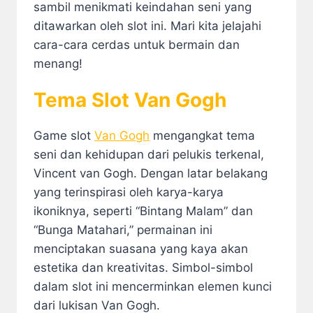
sambil menikmati keindahan seni yang
ditawarkan oleh slot ini. Mari kita jelajahi
cara-cara cerdas untuk bermain dan
menang!
Tema Slot Van Gogh
Game slot
Van Gogh
mengangkat tema
seni dan kehidupan dari pelukis terkenal,
Vincent van Gogh. Dengan latar belakang
yang terinspirasi oleh karya-karya
ikoniknya, seperti “Bintang Malam” dan
“Bunga Matahari,” permainan ini
menciptakan suasana yang kaya akan
estetika dan kreativitas. Simbol-simbol
dalam slot ini mencerminkan elemen kunci
dari lukisan Van Gogh.