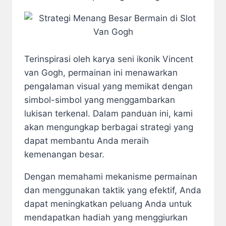
Terinspirasi oleh karya seni ikonik Vincent
van Gogh, permainan ini menawarkan
pengalaman visual yang memikat dengan
simbol-simbol yang menggambarkan
lukisan terkenal. Dalam panduan ini, kami
akan mengungkap berbagai strategi yang
dapat membantu Anda meraih
kemenangan besar.
Dengan memahami mekanisme permainan
dan menggunakan taktik yang efektif, Anda
dapat meningkatkan peluang Anda untuk
mendapatkan hadiah yang menggiurkan