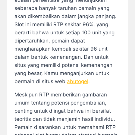
adalah persentase yang menunjukkan
seberapa banyak taruhan pemain yang
akan dikembalikan dalam jangka panjang.
Slot ini memiliki RTP sekitar 96%, yang
berarti bahwa untuk setiap 100 unit yang
dipertaruhkan, pemain dapat
mengharapkan kembali sekitar 96 unit
dalam bentuk kemenangan. Dan untuk
situs yang memiliki potensi kemenangan
yang besar, Kamu menganjurkan untuk
bermain di situs web
abutogel
.
Meskipun RTP memberikan gambaran
umum tentang potensi pengembalian,
penting untuk diingat bahwa ini bersifat
teoritis dan tidak menjamin hasil individu.
Pemain disarankan untuk memahami RTP