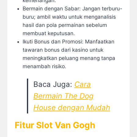
kemenangan.
Bermain dengan Sabar: Jangan terburu-
buru; ambil waktu untuk menganalisis
hasil dan pola permainan sebelum
membuat keputusan.
Ikuti Bonus dan Promosi: Manfaatkan
tawaran bonus dari kasino untuk
meningkatkan peluang menang tanpa
menambah risiko.
Baca Juga:
Cara
Bermain The Dog
House dengan Mudah
Fitur Slot Van Gogh