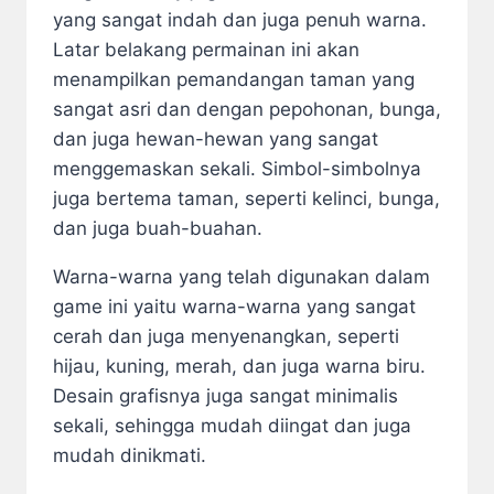
yang sangat indah dan juga penuh warna.
Latar belakang permainan ini akan
menampilkan pemandangan taman yang
sangat asri dan dengan pepohonan, bunga,
dan juga hewan-hewan yang sangat
menggemaskan sekali. Simbol-simbolnya
juga bertema taman, seperti kelinci, bunga,
dan juga buah-buahan.
Warna-warna yang telah digunakan dalam
game ini yaitu warna-warna yang sangat
cerah dan juga menyenangkan, seperti
hijau, kuning, merah, dan juga warna biru.
Desain grafisnya juga sangat minimalis
sekali, sehingga mudah diingat dan juga
mudah dinikmati.