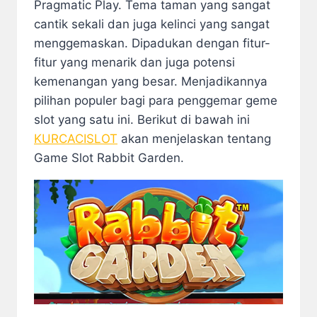
Pragmatic Play.
Tema taman yang sangat
cantik sekali dan juga kelinci yang sangat
menggemaskan.
Dipadukan dengan fitur-
fitur yang menarik dan juga potensi
kemenangan yang besar.
Menjadikannya
pilihan populer bagi para penggemar geme
slot yang satu ini.
Berikut di bawah ini
KURCACISLOT
akan menjelaskan tentang
Game Slot Rabbit Garden.