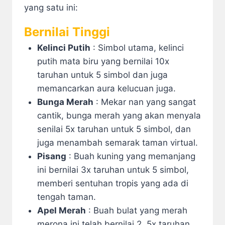
yang satu ini:
Bernilai Tinggi
Kelinci Putih
: Simbol utama, kelinci
putih mata biru yang bernilai 10x
taruhan untuk 5 simbol dan juga
memancarkan aura kelucuan juga.
Bunga Merah
: Mekar nan yang sangat
cantik, bunga merah yang akan menyala
senilai 5x taruhan untuk 5 simbol, dan
juga menambah semarak taman virtual.
Pisang
: Buah kuning yang memanjang
ini bernilai 3x taruhan untuk 5 simbol,
memberi sentuhan tropis yang ada di
tengah taman.
Apel Merah
: Buah bulat yang merah
merona ini telah bernilai 2, 5x taruhan