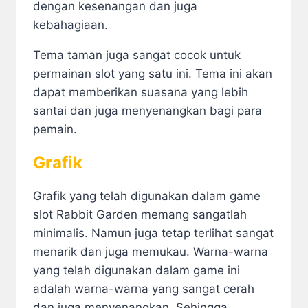
dengan kesenangan dan juga
kebahagiaan.
Tema taman juga sangat cocok untuk
permainan slot yang satu ini. Tema ini akan
dapat memberikan suasana yang lebih
santai dan juga menyenangkan bagi para
pemain.
Grafik
Grafik yang telah digunakan dalam game
slot Rabbit Garden memang sangatlah
minimalis. Namun juga tetap terlihat sangat
menarik dan juga memukau. Warna-warna
yang telah digunakan dalam game ini
adalah warna-warna yang sangat cerah
dan juga menyenangkan. Sehingga