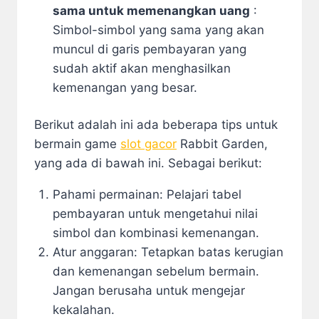
sama untuk memenangkan uang
:
Simbol-simbol yang sama yang akan
muncul di garis pembayaran yang
sudah aktif akan menghasilkan
kemenangan yang besar.
Berikut adalah ini ada beberapa tips untuk
bermain game
slot gacor
Rabbit Garden,
yang ada di bawah ini.
Sebagai berikut:
Pahami permainan: Pelajari tabel
pembayaran untuk mengetahui nilai
simbol dan kombinasi kemenangan.
Atur anggaran: Tetapkan batas kerugian
dan kemenangan sebelum bermain.
Jangan berusaha untuk mengejar
kekalahan.