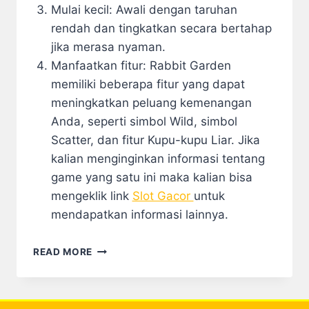
Mulai kecil: Awali dengan taruhan
rendah dan tingkatkan secara bertahap
jika merasa nyaman.
Manfaatkan fitur: Rabbit Garden
memiliki beberapa fitur yang dapat
meningkatkan peluang kemenangan
Anda, seperti simbol Wild, simbol
Scatter, dan fitur Kupu-kupu Liar.
Jika
kalian menginginkan informasi tentang
game yang satu ini maka kalian bisa
mengeklik link
Slot Gacor
untuk
mendapatkan informasi lainnya.
GAME
READ MORE
SLOT
RABBIT
GARDEN
TERGACOR