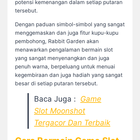
potensi kemenangan dalam setiap putaran
tersebut.
Dengan paduan simbol-simbol yang sangat
menggemaskan dan juga fitur kupu-kupu
pembohong, Rabbit Garden akan
menawarkan pengalaman bermain slot
yang sangat menyenangkan dan juga
penuh warna, berpeluang untuk menuai
kegembiraan dan juga hadiah yang sangat
besar di setiap putaran tersebut.
Baca Juga :
Game
Slot Moonshot
Tergacor Dan Terbaik