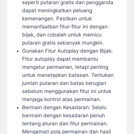
seperti putaran gratis dan pengganda
dapat meningkatkan peluang
kemenangan. Pastikan untuk
memanfaatkan fitur-fitur ini dengan
bijak, dan cobalah untuk memicu
putaran gratis sebanyak mungkin.
Gunakan Fitur Autoplay dengan Bijak:
Fitur autoplay dapat membantu
mengatur permainan, tetapi penting
untuk menetapkan batasan. Tentukan
jumlah putaran dan batas kerugian
sebelum menggunakan fitur ini untuk
menjaga kontrol atas permainan.
Bermain dengan Kesadaran: Selalu
bermain dengan kesadaran penuh
tentang aturan dan fitur permainan.
Mengamati pola permainan dan hasil