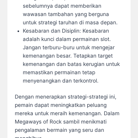
sebelumnya dapat memberikan
wawasan tambahan yang berguna
untuk strategi taruhan di masa depan.
Kesabaran dan Disiplin: Kesabaran
adalah kunci dalam permainan slot.
Jangan terburu-buru untuk mengejar
kemenangan besar. Tetapkan target
kemenangan dan batas kerugian untuk
memastikan permainan tetap
menyenangkan dan terkontrol.
Dengan menerapkan strategi-strategi ini,
pemain dapat meningkatkan peluang
mereka untuk meraih kemenangan. Dalam
Megaways of Rock sambil menikmati
pengalaman bermain yang seru dan