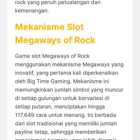
rock yang penuh petualangan dan
kemenangan.
Mekanisme Slot
Megaways of Rock
Game slot Megaways of Rock
menggunakan mekanisme Megaways yang
inovatif, yang pertama kali diperkenalkan
oleh Big Time Gaming. Mekanisme ini
memungkinkan jumlah simbol yang muncul
di setiap gulungan untuk bervariasi di
setiap putaran, menciptakan hingga
117.649 cara untuk menang. Ini berbeda
dari slot tradisional yang memiliki jumlah
payline tetap, sehingga memberikan