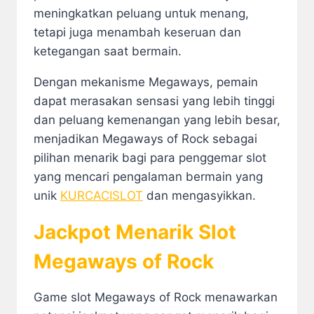
meningkatkan peluang untuk menang,
tetapi juga menambah keseruan dan
ketegangan saat bermain.
Dengan mekanisme Megaways, pemain
dapat merasakan sensasi yang lebih tinggi
dan peluang kemenangan yang lebih besar,
menjadikan Megaways of Rock sebagai
pilihan menarik bagi para penggemar slot
yang mencari pengalaman bermain yang
unik
KURCACISLOT
dan mengasyikkan.
Jackpot Menarik Slot
Megaways of Rock
Game slot Megaways of Rock menawarkan