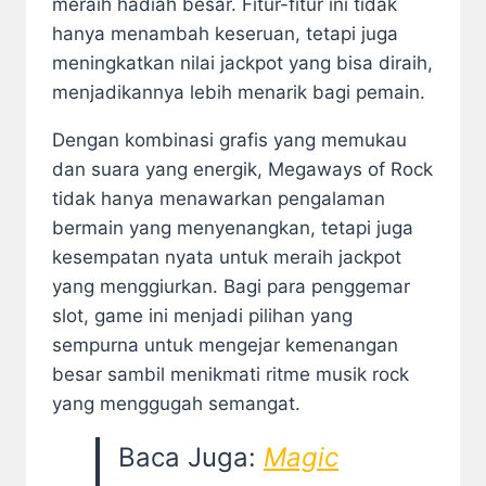
meraih hadiah besar. Fitur-fitur ini tidak
hanya menambah keseruan, tetapi juga
meningkatkan nilai jackpot yang bisa diraih,
menjadikannya lebih menarik bagi pemain.
Dengan kombinasi grafis yang memukau
dan suara yang energik, Megaways of Rock
tidak hanya menawarkan pengalaman
bermain yang menyenangkan, tetapi juga
kesempatan nyata untuk meraih jackpot
yang menggiurkan. Bagi para penggemar
slot, game ini menjadi pilihan yang
sempurna untuk mengejar kemenangan
besar sambil menikmati ritme musik rock
yang menggugah semangat.
Baca Juga:
Magic