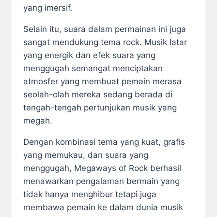
yang imersif.
Selain itu, suara dalam permainan ini juga
sangat mendukung tema rock. Musik latar
yang energik dan efek suara yang
menggugah semangat menciptakan
atmosfer yang membuat pemain merasa
seolah-olah mereka sedang berada di
tengah-tengah pertunjukan musik yang
megah.
Dengan kombinasi tema yang kuat, grafis
yang memukau, dan suara yang
menggugah, Megaways of Rock berhasil
menawarkan pengalaman bermain yang
tidak hanya menghibur tetapi juga
membawa pemain ke dalam dunia musik