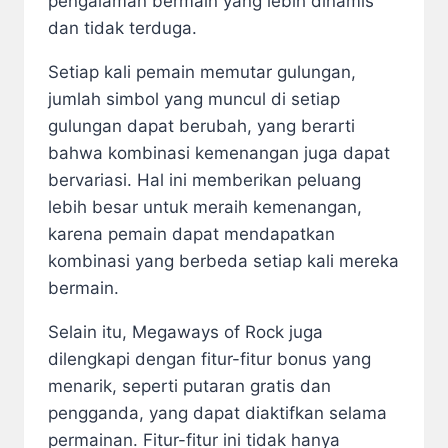
pengalaman bermain yang lebih dinamis
dan tidak terduga.
Setiap kali pemain memutar gulungan,
jumlah simbol yang muncul di setiap
gulungan dapat berubah, yang berarti
bahwa kombinasi kemenangan juga dapat
bervariasi. Hal ini memberikan peluang
lebih besar untuk meraih kemenangan,
karena pemain dapat mendapatkan
kombinasi yang berbeda setiap kali mereka
bermain.
Selain itu, Megaways of Rock juga
dilengkapi dengan fitur-fitur bonus yang
menarik, seperti putaran gratis dan
pengganda, yang dapat diaktifkan selama
permainan. Fitur-fitur ini tidak hanya