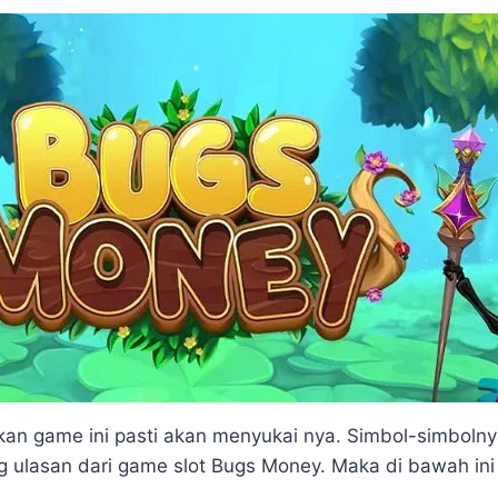
an game ini pasti akan menyukai nya. Simbol-simboln
ang ulasan dari game slot Bugs Money. Maka di bawah in