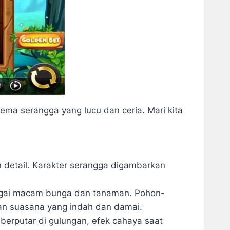
ema serangga yang lucu dan ceria. Mari kita
detail. Karakter serangga digambarkan
agai macam bunga dan tanaman. Pohon-
kan suasana yang indah dan damai.
berputar di gulungan, efek cahaya saat