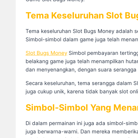
Tema Keseluruhan Slot B
Tema keseluruhan Slot Bugs Money adalah se
Simbol-simbol dalam game juga telah menamp
Slot Bugs Money
Simbol pembayaran tertinggi
belakang game juga telah menampilkan huta
dan menyenangkan, dengan suara serangga y
Secara keseluruhan, tema serangga dalam 
juga cukup unik, karena tidak banyak slot on
Simbol-Simbol Yang Menar
Di dalam permainan ini juga ada simbol-simb
juga berwarna-warni. Dan mereka memberika