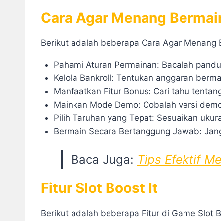
Cara Agar Menang Bermai
Berikut adalah beberapa Cara Agar Menang B
Pahami Aturan Permainan: Bacalah pandua
Kelola Bankroll: Tentukan anggaran berma
Manfaatkan Fitur Bonus: Cari tahu tentan
Mainkan Mode Demo: Cobalah versi demo 
Pilih Taruhan yang Tepat: Sesuaikan uku
Bermain Secara Bertanggung Jawab: Janga
Baca Juga:
Tips Efektif M
Fitur Slot Boost It
Berikut adalah beberapa Fitur di Game Slot Bo