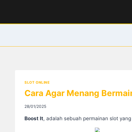
Skip
to
content
SLOT ONLINE
Cara Agar Menang Bermain 
28/01/2025
Boost It
, adalah sebuah permainan slot yan