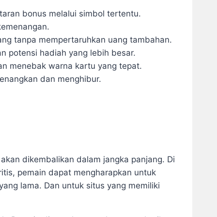
an bonus melalui simbol tertentu.
 kemenangan.
enang tanpa mempertaruhkan uang tambahan.
 potensi hadiah yang lebih besar.
 menebak warna kartu yang tepat.
nyenangkan dan menghibur.
akan dikembalikan dalam jangka panjang. Di
oritis, pemain dapat mengharapkan untuk
yang lama. Dan untuk situs yang memiliki