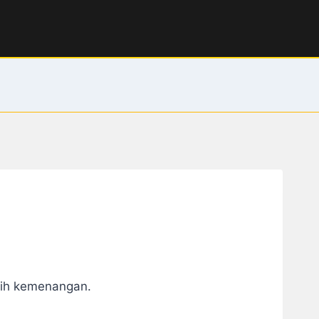
aih kemenangan.