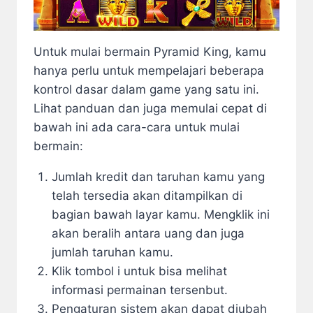
Untuk mulai bermain Pyramid King, kamu
hanya perlu untuk mempelajari beberapa
kontrol dasar dalam game yang satu ini.
Lihat panduan dan juga memulai cepat di
bawah ini ada cara-cara untuk mulai
bermain:
Jumlah kredit dan taruhan kamu yang
telah tersedia akan ditampilkan di
bagian bawah layar kamu. Mengklik ini
akan beralih antara uang dan juga
jumlah taruhan kamu.
Klik tombol i untuk bisa melihat
informasi permainan tersenbut.
Pengaturan sistem akan dapat diubah