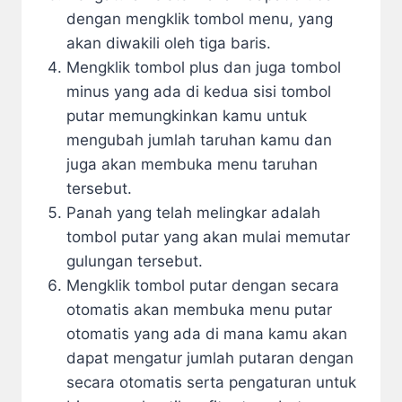
dengan mengklik tombol menu, yang
akan diwakili oleh tiga baris.
Mengklik tombol plus dan juga tombol
minus yang ada di kedua sisi tombol
putar memungkinkan kamu untuk
mengubah jumlah taruhan kamu dan
juga akan membuka menu taruhan
tersebut.
Panah yang telah melingkar adalah
tombol putar yang akan mulai memutar
gulungan tersebut.
Mengklik tombol putar dengan secara
otomatis akan membuka menu putar
otomatis yang ada di mana kamu akan
dapat mengatur jumlah putaran dengan
secara otomatis serta pengaturan untuk