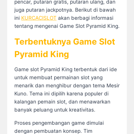
pencar, putaran gratis, putaran ulang, dan
juga putaran jackpotnya. Berikut di bawah
ini
KURCACISLOT
akan berbagi informasi
tentang mengenai Game Slot Pyramid King.
Terbentuknya Game Slot
Pyramid King
Game slot Pyramid King terbentuk dari ide
untuk membuat permainan slot yang
menarik dan menghibur dengan tema Mesir
Kuno. Tema ini dipilih karena populer di
kalangan pemain slot, dan menawarkan
banyak peluang untuk kreativitas.
Proses pengembangan game dimulai
dengan pembuatan konsep. Tim