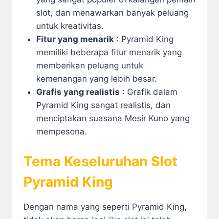
slot, dan menawarkan banyak peluang
untuk kreativitas.
Fitur yang menarik
: Pyramid King
memiliki beberapa fitur menarik yang
memberikan peluang untuk
kemenangan yang lebih besar.
Grafis yang realistis
: Grafik dalam
Pyramid King sangat realistis, dan
menciptakan suasana Mesir Kuno yang
mempesona.
Tema Keseluruhan Slot
Pyramid King
Dengan nama yang seperti Pyramid King,