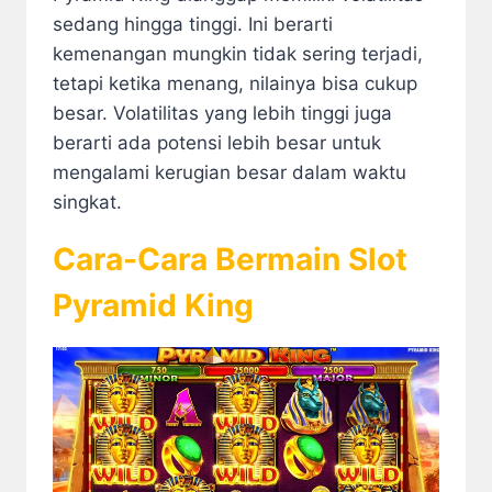
sedang hingga tinggi. Ini berarti
kemenangan mungkin tidak sering terjadi,
tetapi ketika menang, nilainya bisa cukup
besar. Volatilitas yang lebih tinggi juga
berarti ada potensi lebih besar untuk
mengalami kerugian besar dalam waktu
singkat.
Cara-Cara Bermain Slot
Pyramid King