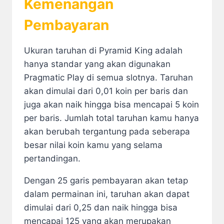
Kemenangan
Pembayaran
Ukuran taruhan di Pyramid King adalah
hanya standar yang akan digunakan
Pragmatic Play di semua slotnya. Taruhan
akan dimulai dari 0,01 koin per baris dan
juga akan naik hingga bisa mencapai 5 koin
per baris. Jumlah total taruhan kamu hanya
akan berubah tergantung pada seberapa
besar nilai koin kamu yang selama
pertandingan.
Dengan 25 garis pembayaran akan tetap
dalam permainan ini, taruhan akan dapat
dimulai dari 0,25 dan naik hingga bisa
mencapai 125 yang akan merupakan