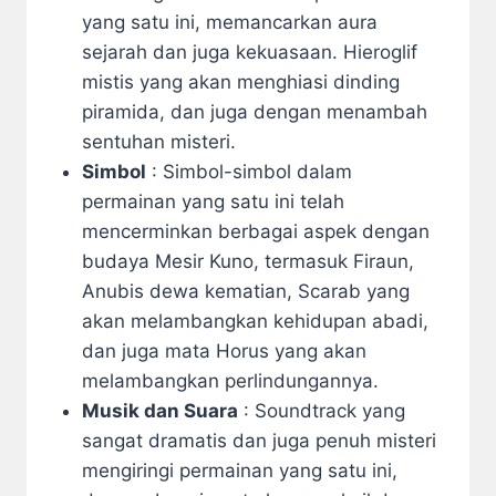
yang satu ini, memancarkan aura
sejarah dan juga kekuasaan. Hieroglif
mistis yang akan menghiasi dinding
piramida, dan juga dengan menambah
sentuhan misteri.
Simbol
: Simbol-simbol dalam
permainan yang satu ini telah
mencerminkan berbagai aspek dengan
budaya Mesir Kuno, termasuk Firaun,
Anubis dewa kematian, Scarab yang
akan melambangkan kehidupan abadi,
dan juga mata Horus yang akan
melambangkan perlindungannya.
Musik dan Suara
: Soundtrack yang
sangat dramatis dan juga penuh misteri
mengiringi permainan yang satu ini,