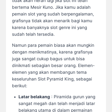
tidak akan heran lagi jika slot ini telah
bertema Mesir Kuno. Jika kamu adalah
pemain slot yang sudah berpengalaman,
grafisnya tidak akan menarik bagi kamu
karena banyaknya slot genre ini yang
sudah telah tersedia.
Namun para pemain biasa akan mungkin
dengan menikmatinya, karena grafisnya
juga sangat cukup bagus untuk bisa
dinikmati sebagian besar orang. Elemen-
elemen yang akan membangun tema
keseluruhan Slot Pyramid King, sebagai
berikut:
Latar belakang
: Piramida gurun yang
sangat megah dan telah menjadi latar
belakang utama di dalam permainan