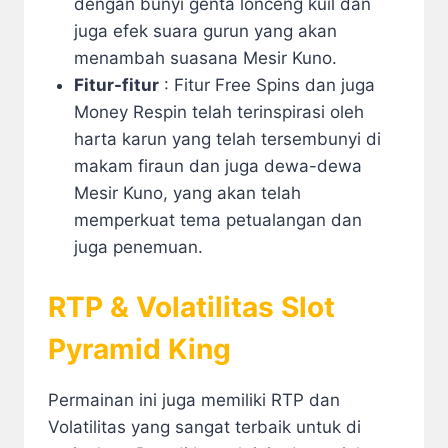
dengan bunyi genta lonceng kuil dan
juga efek suara gurun yang akan
menambah suasana Mesir Kuno.
Fitur-fitur
: Fitur Free Spins dan juga
Money Respin telah terinspirasi oleh
harta karun yang telah tersembunyi di
makam firaun dan juga dewa-dewa
Mesir Kuno, yang akan telah
memperkuat tema petualangan dan
juga penemuan.
RTP & Volatilitas Slot
Pyramid King
Permainan ini juga memiliki RTP dan
Volatilitas yang sangat terbaik untuk di