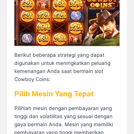
Berikut beberapa strategi yang dapat
digunakan untuk meningkatkan peluang
kemenangan Anda saat bermain slot
Cowboy Coins:
Pilih Mesin Yang Tepat
Pilihlah mesin dengan pembayaran yang
tinggi dan volatilitas yang sesuai dengan
gaya bermain Anda. Mesin yang memiliki
pembayaran yang tinggi memberikan