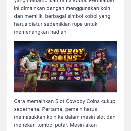
yang menampilkan tema koboi. Permianan
ini dimainkan dengan menggunakan koin
dan memiliki berbagai simbol koboi yang
harus diatur sedemikian rupa untuk
memenangkan hadiah.
Cara memainkan Slot Cowboy Coins cukup
sederhana. Pertama, pemain harus
memasukkan koin ke dalam mesin slot dan
menekan tombol putar. Mesin akan