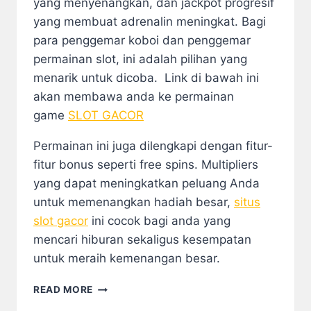
yang menyenangkan, dan jackpot progresif
yang membuat adrenalin meningkat. Bagi
para penggemar koboi dan penggemar
permainan slot, ini adalah pilihan yang
menarik untuk dicoba. Link di bawah ini
akan membawa anda ke permainan
game
SLOT GACOR
Permainan ini juga dilengkapi dengan fitur-
fitur bonus seperti free spins. Multipliers
yang dapat meningkatkan peluang Anda
untuk memenangkan hadiah besar,
situs
slot gacor
ini cocok bagi anda yang
mencari hiburan sekaligus kesempatan
untuk meraih kemenangan besar.
SLOT
READ MORE
COWBOY