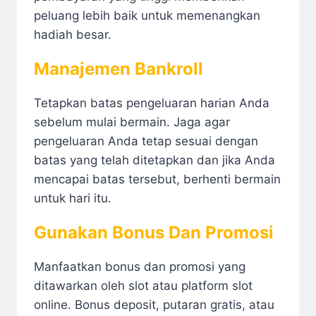
peluang lebih baik untuk memenangkan
hadiah besar.
Manajemen Bankroll
Tetapkan batas pengeluaran harian Anda
sebelum mulai bermain. Jaga agar
pengeluaran Anda tetap sesuai dengan
batas yang telah ditetapkan dan jika Anda
mencapai batas tersebut, berhenti bermain
untuk hari itu.
Gunakan Bonus Dan Promosi
Manfaatkan bonus dan promosi yang
ditawarkan oleh slot atau platform slot
online. Bonus deposit, putaran gratis, atau