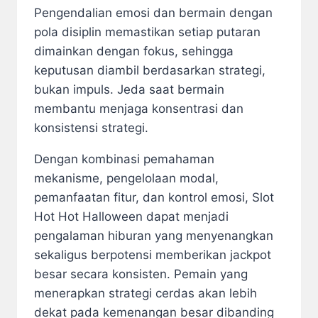
Pengendalian emosi dan bermain dengan
pola disiplin memastikan setiap putaran
dimainkan dengan fokus, sehingga
keputusan diambil berdasarkan strategi,
bukan impuls. Jeda saat bermain
membantu menjaga konsentrasi dan
konsistensi strategi.
Dengan kombinasi pemahaman
mekanisme, pengelolaan modal,
pemanfaatan fitur, dan kontrol emosi, Slot
Hot Hot Halloween dapat menjadi
pengalaman hiburan yang menyenangkan
sekaligus berpotensi memberikan jackpot
besar secara konsisten. Pemain yang
menerapkan strategi cerdas akan lebih
dekat pada kemenangan besar dibanding