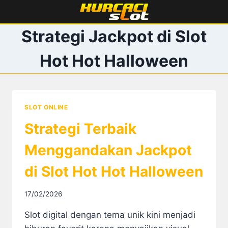
Skip
to
Strategi Jackpot di Slot
content
Hot Hot Halloween
SLOT ONLINE
Strategi Terbaik
Menggandakan Jackpot
di Slot Hot Hot Halloween
17/02/2026
Slot digital dengan tema unik kini menjadi