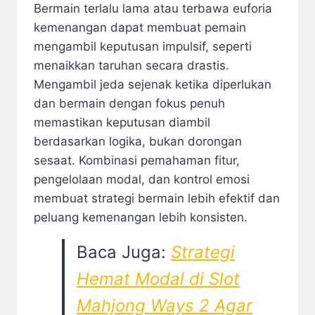
Bermain terlalu lama atau terbawa euforia
kemenangan dapat membuat pemain
mengambil keputusan impulsif, seperti
menaikkan taruhan secara drastis.
Mengambil jeda sejenak ketika diperlukan
dan bermain dengan fokus penuh
memastikan keputusan diambil
berdasarkan logika, bukan dorongan
sesaat. Kombinasi pemahaman fitur,
pengelolaan modal, dan kontrol emosi
membuat strategi bermain lebih efektif dan
peluang kemenangan lebih konsisten.
Baca Juga:
Strategi
Hemat Modal di Slot
Mahjong Ways 2 Agar