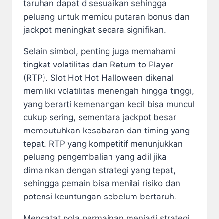
taruhan dapat disesuaikan sehingga
peluang untuk memicu putaran bonus dan
jackpot meningkat secara signifikan.
Selain simbol, penting juga memahami
tingkat volatilitas dan Return to Player
(RTP). Slot Hot Hot Halloween dikenal
memiliki volatilitas menengah hingga tinggi,
yang berarti kemenangan kecil bisa muncul
cukup sering, sementara jackpot besar
membutuhkan kesabaran dan timing yang
tepat. RTP yang kompetitif menunjukkan
peluang pengembalian yang adil jika
dimainkan dengan strategi yang tepat,
sehingga pemain bisa menilai risiko dan
potensi keuntungan sebelum bertaruh.
Mencatat pola permainan menjadi strategi