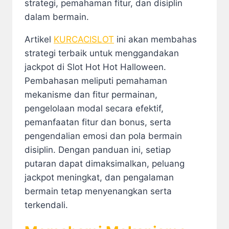
strategi, pemahaman fitur, dan disiplin
dalam bermain.
Artikel
KURCACISLOT
ini akan membahas
strategi terbaik untuk menggandakan
jackpot di Slot Hot Hot Halloween.
Pembahasan meliputi pemahaman
mekanisme dan fitur permainan,
pengelolaan modal secara efektif,
pemanfaatan fitur dan bonus, serta
pengendalian emosi dan pola bermain
disiplin. Dengan panduan ini, setiap
putaran dapat dimaksimalkan, peluang
jackpot meningkat, dan pengalaman
bermain tetap menyenangkan serta
terkendali.