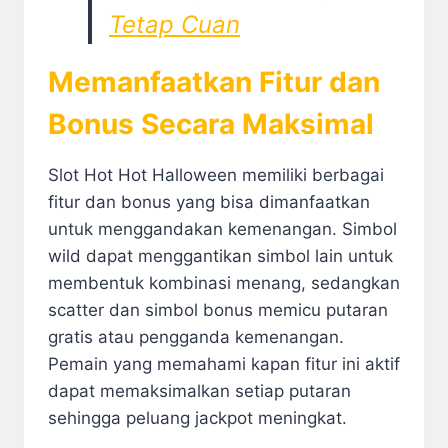
Tetap Cuan
Memanfaatkan Fitur dan
Bonus Secara Maksimal
Slot Hot Hot Halloween memiliki berbagai
fitur dan bonus yang bisa dimanfaatkan
untuk menggandakan kemenangan. Simbol
wild dapat menggantikan simbol lain untuk
membentuk kombinasi menang, sedangkan
scatter dan simbol bonus memicu putaran
gratis atau pengganda kemenangan.
Pemain yang memahami kapan fitur ini aktif
dapat memaksimalkan setiap putaran
sehingga peluang jackpot meningkat.