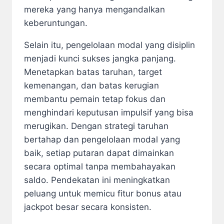
mereka yang hanya mengandalkan
keberuntungan.
Selain itu, pengelolaan modal yang disiplin
menjadi kunci sukses jangka panjang.
Menetapkan batas taruhan, target
kemenangan, dan batas kerugian
membantu pemain tetap fokus dan
menghindari keputusan impulsif yang bisa
merugikan. Dengan strategi taruhan
bertahap dan pengelolaan modal yang
baik, setiap putaran dapat dimainkan
secara optimal tanpa membahayakan
saldo. Pendekatan ini meningkatkan
peluang untuk memicu fitur bonus atau
jackpot besar secara konsisten.