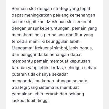
Bermain slot dengan strategi yang tepat
dapat meningkatkan peluang kemenangan
secara signifikan. Meskipun slot terkenal
dengan unsur keberuntungan, pemain yang
memahami pola permainan dan fitur yang
tersedia memiliki keunggulan lebih.
Mengamati frekuensi simbol, jenis bonus,
dan pengganda kemenangan dapat
membantu pemain membuat keputusan
taruhan yang lebih cerdas, sehingga setiap
putaran tidak hanya sekadar
mengandalkan keberuntungan semata.
Strategi yang sistematis membuat
permainan lebih terarah dan peluang
jackpot lebih tinggi.