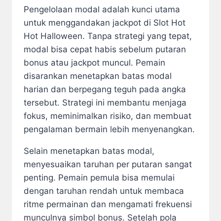
Pengelolaan modal adalah kunci utama
untuk menggandakan jackpot di Slot Hot
Hot Halloween. Tanpa strategi yang tepat,
modal bisa cepat habis sebelum putaran
bonus atau jackpot muncul. Pemain
disarankan menetapkan batas modal
harian dan berpegang teguh pada angka
tersebut. Strategi ini membantu menjaga
fokus, meminimalkan risiko, dan membuat
pengalaman bermain lebih menyenangkan.
Selain menetapkan batas modal,
menyesuaikan taruhan per putaran sangat
penting. Pemain pemula bisa memulai
dengan taruhan rendah untuk membaca
ritme permainan dan mengamati frekuensi
munculnya simbol bonus. Setelah pola