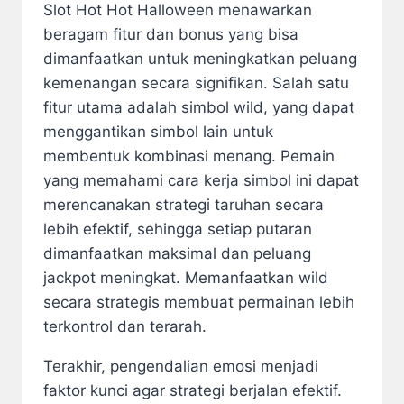
Slot Hot Hot Halloween menawarkan
beragam fitur dan bonus yang bisa
dimanfaatkan untuk meningkatkan peluang
kemenangan secara signifikan. Salah satu
fitur utama adalah simbol wild, yang dapat
menggantikan simbol lain untuk
membentuk kombinasi menang. Pemain
yang memahami cara kerja simbol ini dapat
merencanakan strategi taruhan secara
lebih efektif, sehingga setiap putaran
dimanfaatkan maksimal dan peluang
jackpot meningkat. Memanfaatkan wild
secara strategis membuat permainan lebih
terkontrol dan terarah.
Terakhir, pengendalian emosi menjadi
faktor kunci agar strategi berjalan efektif.