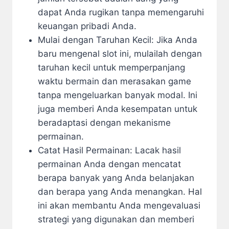
dapat Anda rugikan tanpa memengaruhi
keuangan pribadi Anda.
Mulai dengan Taruhan Kecil: Jika Anda
baru mengenal slot ini, mulailah dengan
taruhan kecil untuk memperpanjang
waktu bermain dan merasakan game
tanpa mengeluarkan banyak modal. Ini
juga memberi Anda kesempatan untuk
beradaptasi dengan mekanisme
permainan.
Catat Hasil Permainan: Lacak hasil
permainan Anda dengan mencatat
berapa banyak yang Anda belanjakan
dan berapa yang Anda menangkan. Hal
ini akan membantu Anda mengevaluasi
strategi yang digunakan dan memberi