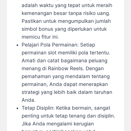
adalah waktu yang tepat untuk meraih
kemenangan besar tanpa risiko uang.
Pastikan untuk mengumpulkan jumlah
simbol bonus yang diperlukan untuk
memicu fitur ini.
Pelajari Pola Permainan: Setiap
permainan slot memiliki pola tertentu.
Amati dan catat bagaimana peluang
menang di Rainbow Reels. Dengan
pemahaman yang mendalam tentang
permainan, Anda dapat menerapkan
strategi yang lebih baik dalam taruhan
Anda.
Tetap Disiplin: Ketika bermain, sangat
penting untuk tetap tenang dan disiplin.
Jika Anda mengalami kerugian