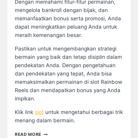
Dengan memahami fitur-fitur permainan,
mengelola bankroll dengan bijak, dan
memanfaatkan bonus serta promosi, Anda
dapat meningkatkan peluang Anda untuk
meraih kemenangan besar.​
Pastikan untuk mengembangkan strategi
bermain yang baik dan tetap disiplin dalam
pendekatan Anda. Dengan pengetahuan
dan pendekatan yang tepat, Anda bisa
memaksimalkan permainan di slot Rainbow
Reels dan mendapatkan bonus yang Anda
impikan.
Klik link
slot
untuk mengetahui berbagai trik
menang dalam bermain.
TIPS
READ MORE