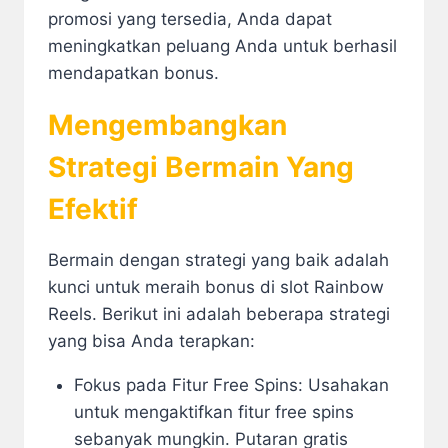
promosi yang tersedia, Anda dapat
meningkatkan peluang Anda untuk berhasil
mendapatkan bonus.
Mengembangkan
Strategi Bermain Yang
Efektif
Bermain dengan strategi yang baik adalah
kunci untuk meraih bonus di slot Rainbow
Reels. Berikut ini adalah beberapa strategi
yang bisa Anda terapkan:
Fokus pada Fitur Free Spins: Usahakan
untuk mengaktifkan fitur free spins
sebanyak mungkin. Putaran gratis