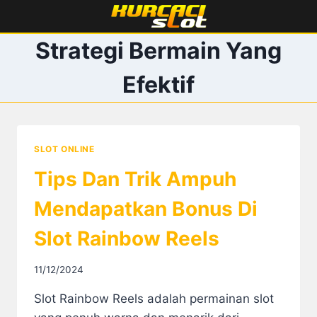
Skip
to
Strategi Bermain Yang
content
Efektif
SLOT ONLINE
Tips Dan Trik Ampuh
Mendapatkan Bonus Di
Slot Rainbow Reels
11/12/2024
Slot Rainbow Reels adalah permainan slot