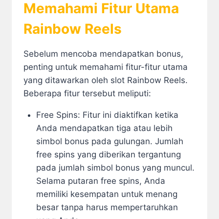
Memahami Fitur Utama
Rainbow Reels
Sebelum mencoba mendapatkan bonus,
penting untuk memahami fitur-fitur utama
yang ditawarkan oleh slot Rainbow Reels.
Beberapa fitur tersebut meliputi:
Free Spins: Fitur ini diaktifkan ketika
Anda mendapatkan tiga atau lebih
simbol bonus pada gulungan. Jumlah
free spins yang diberikan tergantung
pada jumlah simbol bonus yang muncul.
Selama putaran free spins, Anda
memiliki kesempatan untuk menang
besar tanpa harus mempertaruhkan