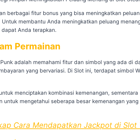
k dan berbagai fitur bonus yang bisa meningkatkan pel
an. Untuk membantu Anda meningkatkan peluang menang 
g dapat Anda terapkan.
alam Permainan
unk adalah memahami fitur dan simbol yang ada di dal
ayaran yang bervariasi. Di Slot ini, terdapat simbol 
 untuk menciptakan kombinasi kemenangan, sementara S
an untuk mengetahui seberapa besar kemenangan yang 
ap Cara Mendapatkan Jackpot di Slot 