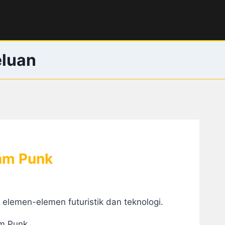
eluan
am Punk
lemen-elemen futuristik dan teknologi.