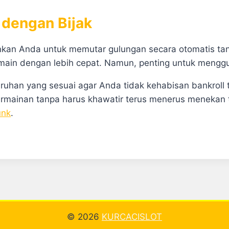
 dengan Bijak
kan Anda untuk memutar gulungan secara otomatis tanpa
ain dengan lebih cepat. Namun, penting untuk mengguna
aruhan yang sesuai agar Anda tidak kehabisan bankroll
ermainan tanpa harus khawatir terus menerus menekan to
unk
.
© 2026
KURCACISLOT