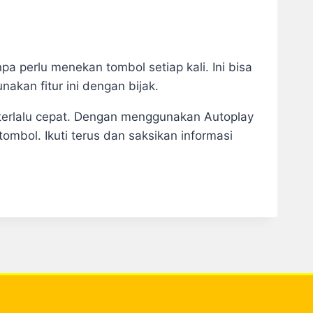
 perlu menekan tombol setiap kali. Ini bisa
kan fitur ini dengan bijak.
 terlalu cepat. Dengan menggunakan Autoplay
mbol. Ikuti terus dan saksikan informasi