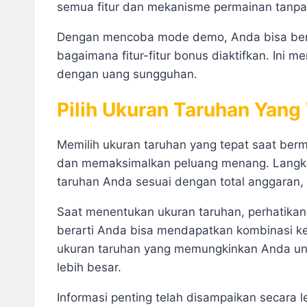
semua fitur dan mekanisme permainan tanpa 
Dengan mencoba mode demo, Anda bisa berla
bagaimana fitur-fitur bonus diaktifkan. In
dengan uang sungguhan.
Pilih Ukuran Taruhan Yang
Memilih ukuran taruhan yang tepat saat be
dan memaksimalkan peluang menang. Langka
taruhan Anda sesuai dengan total anggaran,
Saat menentukan ukuran taruhan, perhatikan 
berarti Anda bisa mendapatkan kombinasi kem
ukuran taruhan yang memungkinkan Anda unt
lebih besar.
Informasi penting telah disampaikan secara 