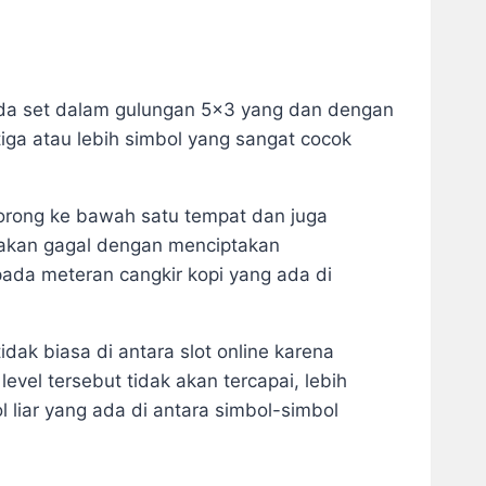
 pada set dalam gulungan 5×3 yang dan dengan
tiga atau lebih simbol yang sangat cocok
orong ke bawah satu tempat dan juga
 akan gagal dengan menciptakan
ada meteran cangkir kopi yang ada di
idak biasa di antara slot online karena
vel tersebut tidak akan tercapai, lebih
 liar yang ada di antara simbol-simbol