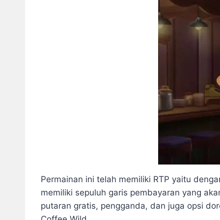
Permainan ini telah memiliki RTP yaitu denga
memiliki sepuluh garis pembayaran yang akan
putaran gratis, pengganda, dan juga opsi do
Coffee Wild.