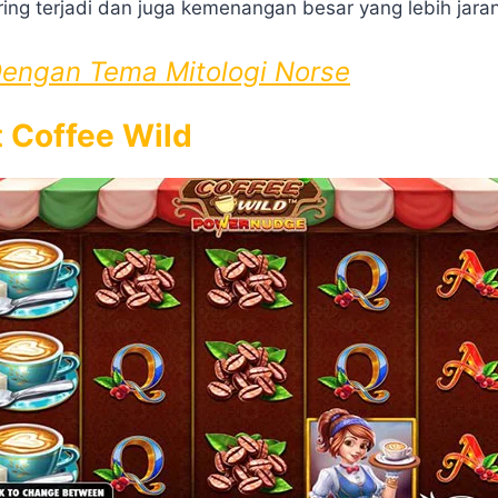
ng terjadi dan juga kemenangan besar yang lebih jarang
Dengan Tema Mitologi Norse
 Coffee Wild