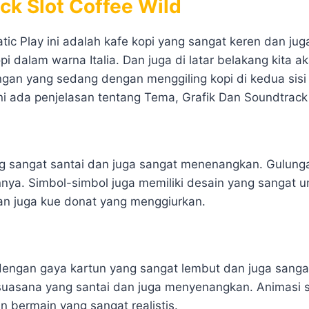
ck Slot Coffee Wild
ic Play ini adalah kafe kopi yang sangat keren dan juga 
 dalam warna Italia. Dan juga di latar belakang kita a
gan yang sedang dengan menggiling kopi di kedua sisi 
h ini ada penjelasan tentang Tema, Grafik Dan Soundtrac
yang sangat santai dan juga sangat menenangkan. Gulun
ainnya. Simbol-simbol juga memiliki desain yang sangat u
an juga kue donat yang menggiurkan.
ng dengan gaya kartun yang sangat lembut dan juga san
suasana yang santai dan juga menyenangkan. Animasi s
bermain yang sangat realistis.