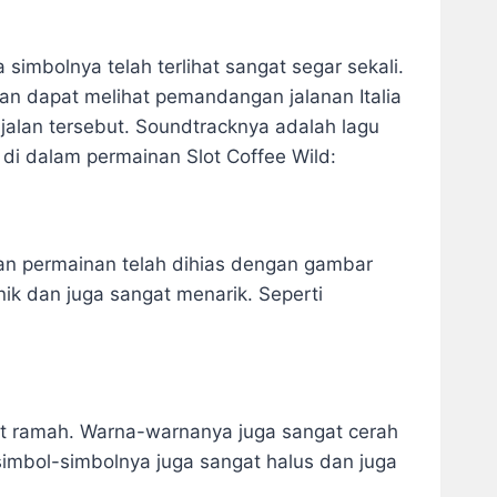
simbolnya telah terlihat sangat segar sekali.
kan dapat melihat pemandangan jalanan Italia
jalan tersebut. Soundtracknya adalah lagu
k di dalam permainan Slot Coffee Wild:
gan permainan telah dihias dengan gambar
nik dan juga sangat menarik. Seperti
gat ramah. Warna-warnanya juga sangat cerah
imbol-simbolnya juga sangat halus dan juga