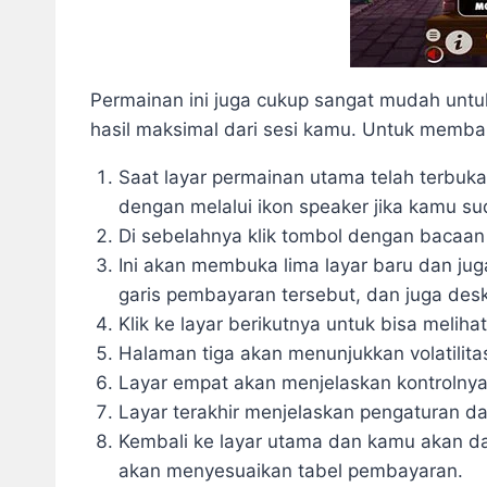
Permainan ini juga cukup sangat mudah untu
hasil maksimal dari sesi kamu. Untuk memba
Saat layar permainan utama telah terbuka
dengan melalui ikon speaker jika kamu 
Di sebelahnya klik tombol dengan bacaan 
Ini akan membuka lima layar baru dan ju
garis pembayaran tersebut, dan juga deskr
Klik ke layar berikutnya untuk bisa melih
Halaman tiga akan menunjukkan volatilitas
Layar empat akan menjelaskan kontrolnya
Layar terakhir menjelaskan pengaturan d
Kembali ke layar utama dan kamu akan dap
akan menyesuaikan tabel pembayaran.