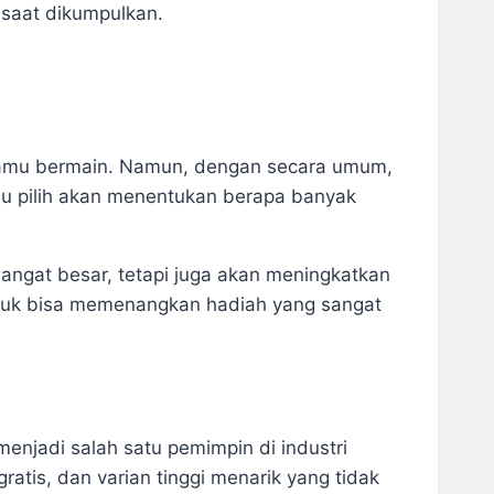
i saat dikumpulkan.
 kamu bermain. Namun, dengan secara umum,
u pilih akan menentukan berapa banyak
ngat besar, tetapi juga akan meningkatkan
ntuk bisa memenangkan hadiah yang sangat
enjadi salah satu pemimpin di industri
atis, dan varian tinggi menarik yang tidak