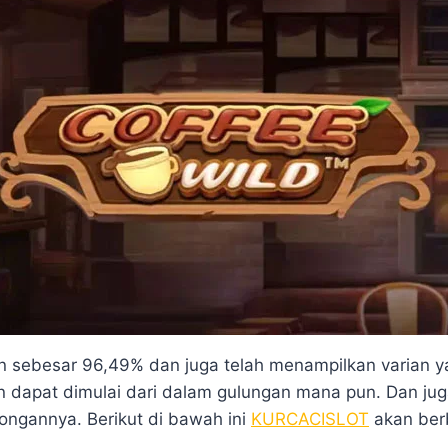
n sebesar 96,49% dan juga telah menampilkan varian yan
 dapat dimulai dari dalam gulungan mana pun. Dan jug
rongannya. Berikut di bawah ini
KURCACISLOT
akan berb