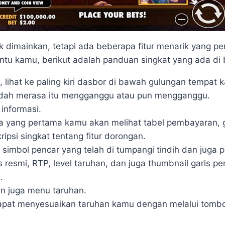
k dimainkan, tetapi ada beberapa fitur menarik yang 
ntu kamu, berikut adalah panduan singkat yang ada di 
, lihat ke paling kiri dasbor di bawah gulungan temp
sudah merasa itu mengganggu atau pun mengganggu.
informasi.
ga yang pertama kamu akan melihat tabel pembayaran, g
ipsi singkat tentang fitur dorongan.
at simbol pencar yang telah di tumpangi tindih dan juga
 resmi, RTP, level taruhan, dan juga thumbnail garis p
.
an juga menu taruhan.
at menyesuaikan taruhan kamu dengan melalui tombol “+