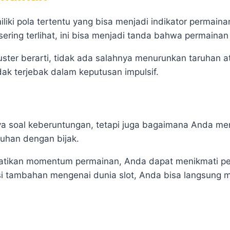
liki pola tertentu yang bisa menjadi indikator permainan 
h sering terlihat, ini bisa menjadi tanda bahwa permain
uster berarti, tidak ada salahnya menurunkan taruhan a
ak terjebak dalam keputusan impulsif.
nya soal keberuntungan, tetapi juga bagaimana Anda m
uhan dengan bijak.
ikan momentum permainan, Anda dapat menikmati peng
i tambahan mengenai dunia slot, Anda bisa langsung 