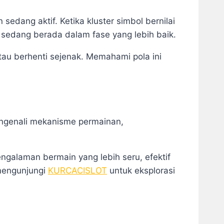
sedang aktif. Ketika kluster simbol bernilai
an sedang berada dalam fase yang lebih baik.
tau berhenti sejenak. Memahami pola ini
engenali mekanisme permainan,
alaman bermain yang lebih seru, efektif
mengunjungi
KURCACISLOT
untuk eksplorasi