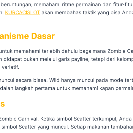
 keberuntungan, memahami ritme permainan dan fitur-f
ni
KURCACISLOT
akan membahas taktik yang bisa And
anisme Dasar
untuk memahami terlebih dahulu bagaimana Zombie Carn
didapat bukan melalui garis payline, tetapi dari kelo
ariatif.
k muncul secara biasa. Wild hanya muncul pada mode ter
r adalah langkah pertama untuk memahami kapan perma
ns
m Zombie Carnival. Ketika simbol Scatter terkumpul, An
simbol Scatter yang muncul. Setiap makanan tambahan