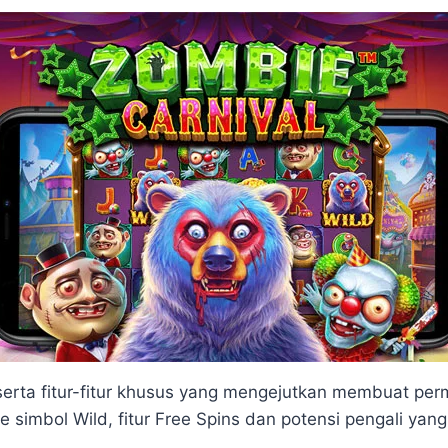
erta fitur-fitur khusus yang mengejutkan membuat perma
simbol Wild, fitur Free Spins dan potensi pengali yang