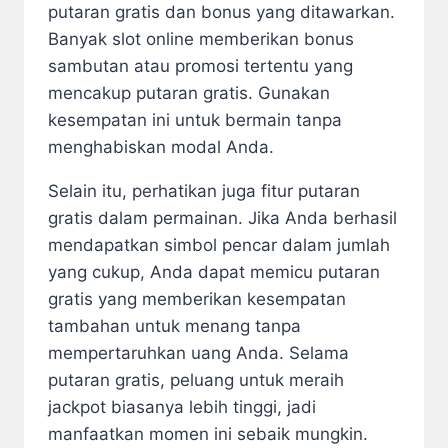
putaran gratis dan bonus yang ditawarkan.
Banyak slot online memberikan bonus
sambutan atau promosi tertentu yang
mencakup putaran gratis. Gunakan
kesempatan ini untuk bermain tanpa
menghabiskan modal Anda.
Selain itu, perhatikan juga fitur putaran
gratis dalam permainan. Jika Anda berhasil
mendapatkan simbol pencar dalam jumlah
yang cukup, Anda dapat memicu putaran
gratis yang memberikan kesempatan
tambahan untuk menang tanpa
mempertaruhkan uang Anda. Selama
putaran gratis, peluang untuk meraih
jackpot biasanya lebih tinggi, jadi
manfaatkan momen ini sebaik mungkin.