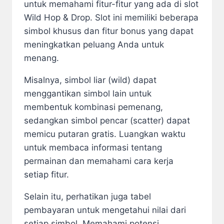
untuk memahami fitur-fitur yang ada di slot
Wild Hop & Drop. Slot ini memiliki beberapa
simbol khusus dan fitur bonus yang dapat
meningkatkan peluang Anda untuk
menang.
Misalnya, simbol liar (wild) dapat
menggantikan simbol lain untuk
membentuk kombinasi pemenang,
sedangkan simbol pencar (scatter) dapat
memicu putaran gratis. Luangkan waktu
untuk membaca informasi tentang
permainan dan memahami cara kerja
setiap fitur.
Selain itu, perhatikan juga tabel
pembayaran untuk mengetahui nilai dari
setiap simbol. Memahami potensi