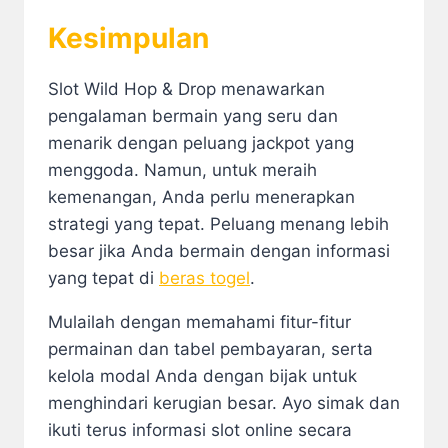
Kesimpulan
Slot Wild Hop & Drop menawarkan
pengalaman bermain yang seru dan
menarik dengan peluang jackpot yang
menggoda. Namun, untuk meraih
kemenangan, Anda perlu menerapkan
strategi yang tepat. Peluang menang lebih
besar jika Anda bermain dengan informasi
yang tepat di
beras togel
.
Mulailah dengan memahami fitur-fitur
permainan dan tabel pembayaran, serta
kelola modal Anda dengan bijak untuk
menghindari kerugian besar. Ayo simak dan
ikuti terus informasi slot online secara