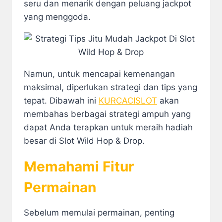
seru dan menarik dengan peluang jackpot
yang menggoda.
Namun, untuk mencapai kemenangan
maksimal, diperlukan strategi dan tips yang
tepat. Dibawah ini
KURCACISLOT
akan
membahas berbagai strategi ampuh yang
dapat Anda terapkan untuk meraih hadiah
besar di Slot Wild Hop & Drop.
Memahami Fitur
Permainan
Sebelum memulai permainan, penting