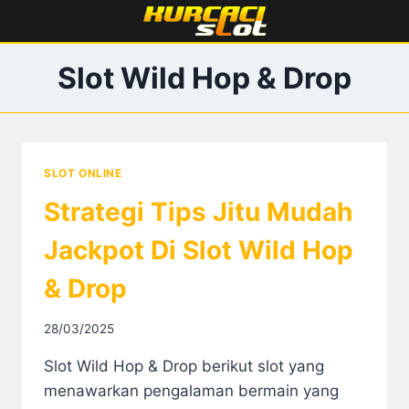
Skip
to
content
Slot Wild Hop & Drop
SLOT ONLINE
Strategi Tips Jitu Mudah
Jackpot Di Slot Wild Hop
& Drop
28/03/2025
Slot Wild Hop & Drop berikut slot yang
menawarkan pengalaman bermain yang