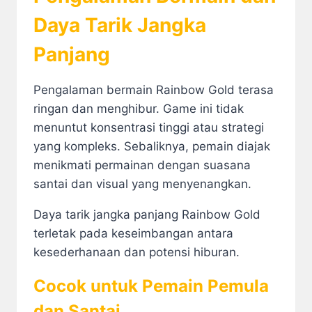
Daya Tarik Jangka
Panjang
Pengalaman bermain Rainbow Gold terasa
ringan dan menghibur. Game ini tidak
menuntut konsentrasi tinggi atau strategi
yang kompleks. Sebaliknya, pemain diajak
menikmati permainan dengan suasana
santai dan visual yang menyenangkan.
Daya tarik jangka panjang Rainbow Gold
terletak pada keseimbangan antara
kesederhanaan dan potensi hiburan.
Cocok untuk Pemain Pemula
dan Santai