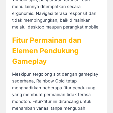
menu lainnya ditempatkan secara
ergonomis. Navigasi terasa responsif dan
tidak membingungkan, baik dimainkan
melalui desktop maupun perangkat mobile.
Fitur Permainan dan
Elemen Pendukung
Gameplay
Meskipun tergolong slot dengan gameplay
sederhana, Rainbow Gold tetap
menghadirkan beberapa fitur pendukung
yang membuat permainan tidak terasa
monoton. Fitur-fitur ini dirancang untuk
menambah variasi tanpa mengubah