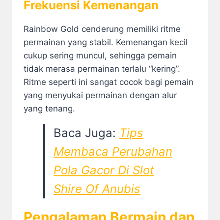
Frekuensi Kemenangan
Rainbow Gold cenderung memiliki ritme
permainan yang stabil. Kemenangan kecil
cukup sering muncul, sehingga pemain
tidak merasa permainan terlalu “kering”.
Ritme seperti ini sangat cocok bagi pemain
yang menyukai permainan dengan alur
yang tenang.
Baca Juga:
Tips
Membaca Perubahan
Pola Gacor Di Slot
Shire Of Anubis
Pengalaman Bermain dan