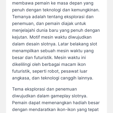
membawa pemain ke masa depan yang
penuh dengan teknologi dan kemungkinan.
Temanya adalah tentang eksplorasi dan
penemuan, dan pemain diajak untuk
menjelajahi dunia baru yang penuh dengan
kejutan. Motif mesin waktu diwujudkan
dalam desain slotnya. Latar belakang slot
menampilkan sebuah mesin waktu yang
besar dan futuristik. Mesin waktu ini
dikelilingi oleh berbagai macam ikon
futuristik, seperti robot, pesawat luar
angkasa, dan teknologi canggih lainnya.
Tema eksplorasi dan penemuan
diwujudkan dalam gameplay slotnya.
Pemain dapat memenangkan hadiah besar
dengan mendaratkan ikon-ikon yang tepat