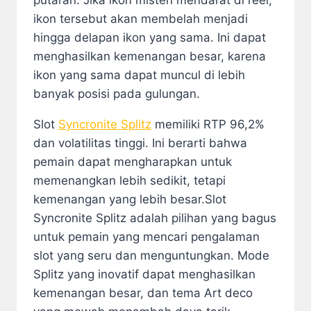
putaran. Jika ikon misteri mendarat di reel,
ikon tersebut akan membelah menjadi
hingga delapan ikon yang sama. Ini dapat
menghasilkan kemenangan besar, karena
ikon yang sama dapat muncul di lebih
banyak posisi pada gulungan.
Slot
Syncronite Splitz
memiliki RTP 96,2%
dan volatilitas tinggi. Ini berarti bahwa
pemain dapat mengharapkan untuk
memenangkan lebih sedikit, tetapi
kemenangan yang lebih besar.Slot
Syncronite Splitz adalah pilihan yang bagus
untuk pemain yang mencari pengalaman
slot yang seru dan menguntungkan. Mode
Splitz yang inovatif dapat menghasilkan
kemenangan besar, dan tema Art deco