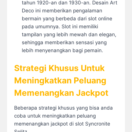
tahun 1920-an dan 1930-an. Desain Art
Deco ini memberikan pengalaman
bermain yang berbeda dari slot online
pada umumnya. Slot ini memiliki
tampilan yang lebih mewah dan elegan,
sehingga memberikan sensasi yang
lebih menyenangkan bagi pemain.
Strategi Khusus Untuk
Meningkatkan Peluang
Memenangkan Jackpot
Beberapa strategi khusus yang bisa anda
coba untuk meningkatkan peluang
memenangkan jackpot di slot Syncronite
Splitz