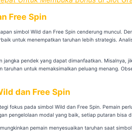
an Free Spin
an simbol Wild dan Free Spin cenderung muncul. Den
baik untuk menempatkan taruhan lebih strategis. Anali
en jangka pendek yang dapat dimanfaatkan. Misalnya, ji
n taruhan untuk memaksimalkan peluang menang. Observ
ld dan Free Spin
egi fokus pada simbol Wild dan Free Spin. Pemain perl
gan pengelolaan modal yang baik, setiap putaran bisa d
memungkinkan pemain menyesuaikan taruhan saat simbol 