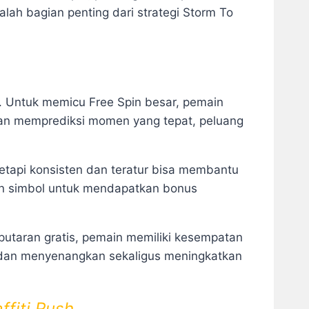
lah bagian penting dari strategi Storm To
. Untuk memicu Free Spin besar, pemain
gan memprediksi momen yang tepat, peluang
tetapi konsisten dan teratur bisa membantu
ren simbol untuk mendapatkan bonus
utaran gratis, pemain memiliki kesempatan
na dan menyenangkan sekaligus meningkatkan
ffiti Rush