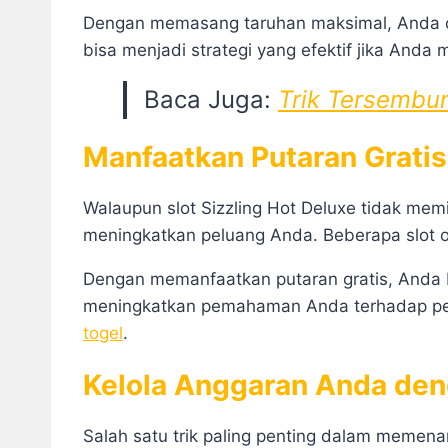
Dengan memasang taruhan maksimal, Anda d
bisa menjadi strategi yang efektif jika Anda
Baca Juga:
Trik Tersembun
Manfaatkan Putaran Gratis
Walaupun slot Sizzling Hot Deluxe tidak memi
meningkatkan peluang Anda. Beberapa slot o
Dengan memanfaatkan putaran gratis, Anda b
meningkatkan pemahaman Anda terhadap per
togel
.
Kelola Anggaran Anda den
Salah satu trik paling penting dalam memena