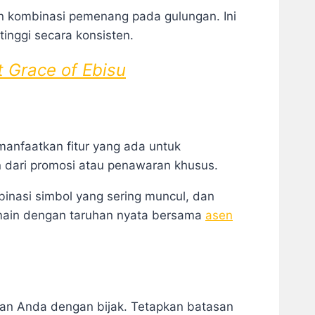
kombinasi pemenang pada gulungan. Ini
inggi secara konsisten.
 Grace of Ebisu
emanfaatkan fitur yang ada untuk
 dari promosi atau penawaran khusus.
inasi simbol yang sering muncul, dan
main dengan taruhan nyata bersama
asen
aran Anda dengan bijak. Tetapkan batasan