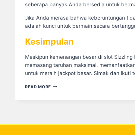
seberapa banyak Anda bersedia untuk berma
Jika Anda merasa bahwa keberuntungan tidak
adalah kunci untuk bermain secara bertang
Kesimpulan
Meskipun kemenangan besar di slot Sizzlin
memasang taruhan maksimal, memanfaatkan p
untuk meraih jackpot besar. Simak dan ikuti 
TRIK
READ MORE
MEMENANGKAN
JACKPOT
BESAR
DI
SLOT
SIZZLING
HOT