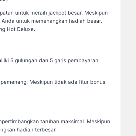
tan untuk meraih jackpot besar. Meskipun
ng Anda untuk memenangkan hadiah besar.
ing Hot Deluxe.
iliki 5 gulungan dan 5 garis pembayaran,
i pemenang. Meskipun tidak ada fitur bonus
empertimbangkan taruhan maksimal. Meskipun
ngkan hadiah terbesar.