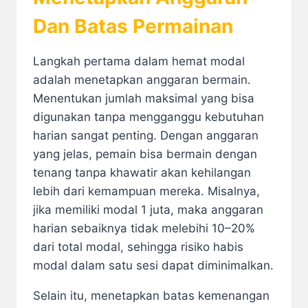
Dan Batas Permainan
Langkah pertama dalam hemat modal
adalah menetapkan anggaran bermain.
Menentukan jumlah maksimal yang bisa
digunakan tanpa mengganggu kebutuhan
harian sangat penting. Dengan anggaran
yang jelas, pemain bisa bermain dengan
tenang tanpa khawatir akan kehilangan
lebih dari kemampuan mereka. Misalnya,
jika memiliki modal 1 juta, maka anggaran
harian sebaiknya tidak melebihi 10–20%
dari total modal, sehingga risiko habis
modal dalam satu sesi dapat diminimalkan.
Selain itu, menetapkan batas kemenangan