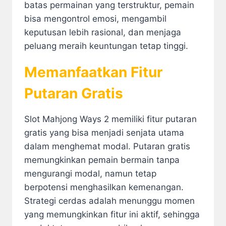
batas permainan yang terstruktur, pemain
bisa mengontrol emosi, mengambil
keputusan lebih rasional, dan menjaga
peluang meraih keuntungan tetap tinggi.
Memanfaatkan Fitur
Putaran Gratis
Slot Mahjong Ways 2 memiliki fitur putaran
gratis yang bisa menjadi senjata utama
dalam menghemat modal. Putaran gratis
memungkinkan pemain bermain tanpa
mengurangi modal, namun tetap
berpotensi menghasilkan kemenangan.
Strategi cerdas adalah menunggu momen
yang memungkinkan fitur ini aktif, sehingga