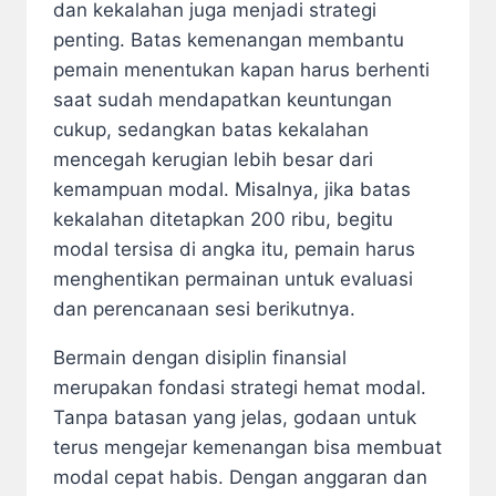
dan kekalahan juga menjadi strategi
penting. Batas kemenangan membantu
pemain menentukan kapan harus berhenti
saat sudah mendapatkan keuntungan
cukup, sedangkan batas kekalahan
mencegah kerugian lebih besar dari
kemampuan modal. Misalnya, jika batas
kekalahan ditetapkan 200 ribu, begitu
modal tersisa di angka itu, pemain harus
menghentikan permainan untuk evaluasi
dan perencanaan sesi berikutnya.
Bermain dengan disiplin finansial
merupakan fondasi strategi hemat modal.
Tanpa batasan yang jelas, godaan untuk
terus mengejar kemenangan bisa membuat
modal cepat habis. Dengan anggaran dan