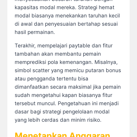
kapasitas modal mereka. Strategi hemat
modal biasanya menekankan taruhan kecil
di awal dan penyesuaian bertahap sesuai
hasil permainan.
Terakhir, mempelajari paytable dan fitur
tambahan akan membantu pemain
memprediksi pola kemenangan. Misalnya,
simbol scatter yang memicu putaran bonus
atau pengganda tertentu bisa
dimanfaatkan secara maksimal jika pemain
sudah mengetahui kapan biasanya fitur
tersebut muncul. Pengetahuan ini menjadi
dasar bagi strategi pengelolaan modal
yang lebih cerdas dan minim risiko.
Menetapkan Anggaran