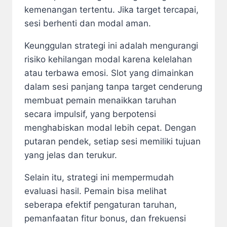
kemenangan tertentu. Jika target tercapai,
sesi berhenti dan modal aman.
Keunggulan strategi ini adalah mengurangi
risiko kehilangan modal karena kelelahan
atau terbawa emosi. Slot yang dimainkan
dalam sesi panjang tanpa target cenderung
membuat pemain menaikkan taruhan
secara impulsif, yang berpotensi
menghabiskan modal lebih cepat. Dengan
putaran pendek, setiap sesi memiliki tujuan
yang jelas dan terukur.
Selain itu, strategi ini mempermudah
evaluasi hasil. Pemain bisa melihat
seberapa efektif pengaturan taruhan,
pemanfaatan fitur bonus, dan frekuensi