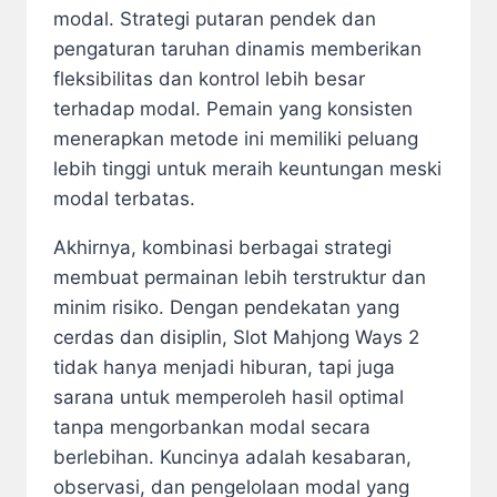
modal. Strategi putaran pendek dan
pengaturan taruhan dinamis memberikan
fleksibilitas dan kontrol lebih besar
terhadap modal. Pemain yang konsisten
menerapkan metode ini memiliki peluang
lebih tinggi untuk meraih keuntungan meski
modal terbatas.
Akhirnya, kombinasi berbagai strategi
membuat permainan lebih terstruktur dan
minim risiko. Dengan pendekatan yang
cerdas dan disiplin, Slot Mahjong Ways 2
tidak hanya menjadi hiburan, tapi juga
sarana untuk memperoleh hasil optimal
tanpa mengorbankan modal secara
berlebihan. Kuncinya adalah kesabaran,
observasi, dan pengelolaan modal yang