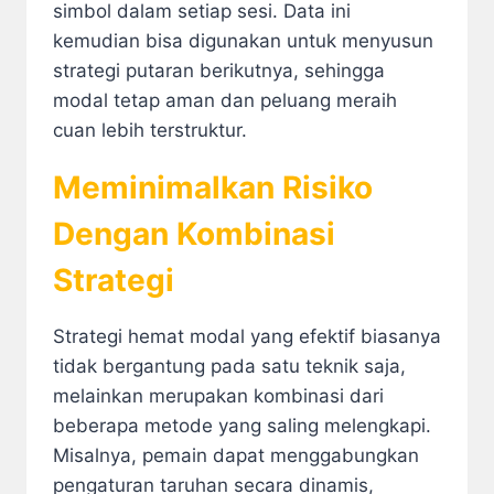
simbol dalam setiap sesi. Data ini
kemudian bisa digunakan untuk menyusun
strategi putaran berikutnya, sehingga
modal tetap aman dan peluang meraih
cuan lebih terstruktur.
Meminimalkan Risiko
Dengan Kombinasi
Strategi
Strategi hemat modal yang efektif biasanya
tidak bergantung pada satu teknik saja,
melainkan merupakan kombinasi dari
beberapa metode yang saling melengkapi.
Misalnya, pemain dapat menggabungkan
pengaturan taruhan secara dinamis,