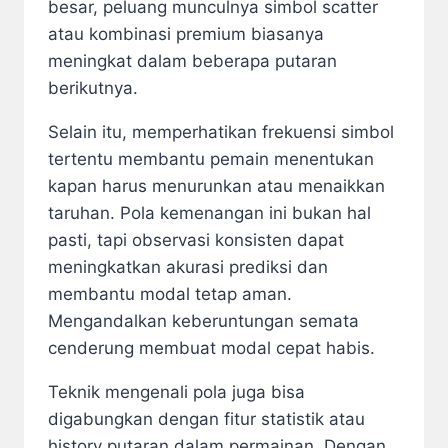
besar, peluang munculnya simbol scatter
atau kombinasi premium biasanya
meningkat dalam beberapa putaran
berikutnya.
Selain itu, memperhatikan frekuensi simbol
tertentu membantu pemain menentukan
kapan harus menurunkan atau menaikkan
taruhan. Pola kemenangan ini bukan hal
pasti, tapi observasi konsisten dapat
meningkatkan akurasi prediksi dan
membantu modal tetap aman.
Mengandalkan keberuntungan semata
cenderung membuat modal cepat habis.
Teknik mengenali pola juga bisa
digabungkan dengan fitur statistik atau
history putaran dalam permainan. Dengan