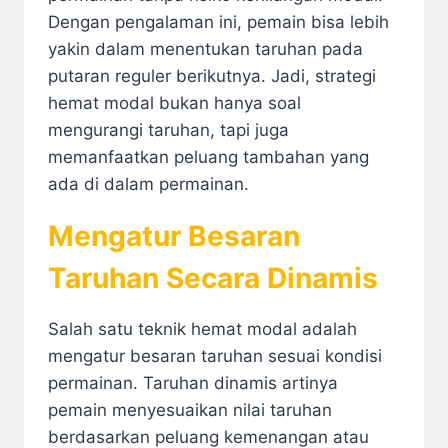
Dengan pengalaman ini, pemain bisa lebih
yakin dalam menentukan taruhan pada
putaran reguler berikutnya. Jadi, strategi
hemat modal bukan hanya soal
mengurangi taruhan, tapi juga
memanfaatkan peluang tambahan yang
ada di dalam permainan.
Mengatur Besaran
Taruhan Secara Dinamis
Salah satu teknik hemat modal adalah
mengatur besaran taruhan sesuai kondisi
permainan. Taruhan dinamis artinya
pemain menyesuaikan nilai taruhan
berdasarkan peluang kemenangan atau