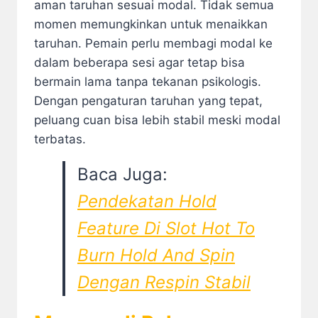
aman taruhan sesuai modal. Tidak semua
momen memungkinkan untuk menaikkan
taruhan. Pemain perlu membagi modal ke
dalam beberapa sesi agar tetap bisa
bermain lama tanpa tekanan psikologis.
Dengan pengaturan taruhan yang tepat,
peluang cuan bisa lebih stabil meski modal
terbatas.
Baca Juga:
Pendekatan Hold
Feature Di Slot Hot To
Burn Hold And Spin
Dengan Respin Stabil