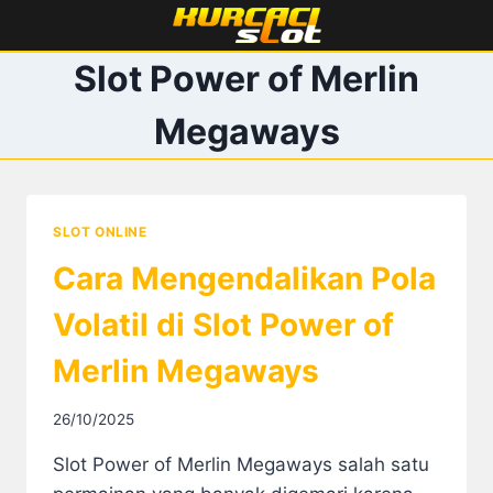
Skip
to
Slot Power of Merlin
content
Megaways
SLOT ONLINE
Cara Mengendalikan Pola
Volatil di Slot Power of
Merlin Megaways
26/10/2025
Slot Power of Merlin Megaways salah satu