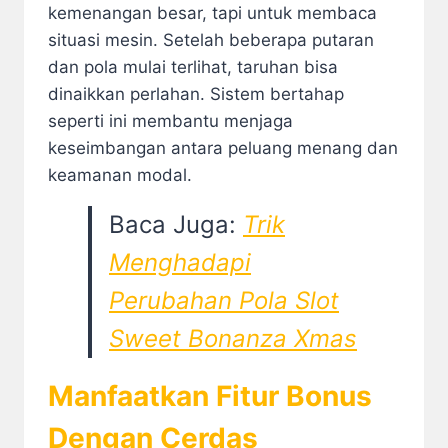
kemenangan besar, tapi untuk membaca
situasi mesin. Setelah beberapa putaran
dan pola mulai terlihat, taruhan bisa
dinaikkan perlahan. Sistem bertahap
seperti ini membantu menjaga
keseimbangan antara peluang menang dan
keamanan modal.
Baca Juga:
Trik
Menghadapi
Perubahan Pola Slot
Sweet Bonanza Xmas
Manfaatkan Fitur Bonus
Dengan Cerdas