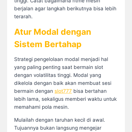
tinggi. Catat bagaimana ritme mesin
berjalan agar langkah berikutnya bisa lebih
terarah.
Atur Modal dengan
Sistem Bertahap
Strategi pengelolaan modal menjadi hal
yang paling penting saat bermain slot
dengan volatilitas tinggi. Modal yang
dikelola dengan baik akan membuat sesi
bermain dengan
slot777
bisa bertahan
lebih lama, sekaligus memberi waktu untuk
memahami pola mesin.
Mulailah dengan taruhan kecil di awal.
Tujuannya bukan langsung mengejar