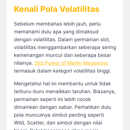
Kenali Pola Volatilitas
Sebelum membahas lebih jauh, perlu
memahami dulu apa yang dimaksud
dengan volatilitas. Dalam permainan slot,
volatilitas menggambarkan seberapa sering
kemenangan muncul dan seberapa besar
nilainya.
Slot Power of Merlin Megaways
termasuk dalam kategori volatilitas tinggi.
Mengetahui hal ini membantu untuk tidak
terburu-buru menaikkan taruhan. Biasanya,
permainan seperti ini lebih cocok
dimainkan dengan sabar. Perhatikan dulu
pola munculnya simbol penting seperti
Wild, Scatter, dan simbol dengan nilai