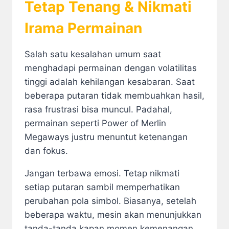
Tetap Tenang & Nikmati
Irama Permainan
Salah satu kesalahan umum saat
menghadapi permainan dengan volatilitas
tinggi adalah kehilangan kesabaran. Saat
beberapa putaran tidak membuahkan hasil,
rasa frustrasi bisa muncul. Padahal,
permainan seperti Power of Merlin
Megaways justru menuntut ketenangan
dan fokus.
Jangan terbawa emosi. Tetap nikmati
setiap putaran sambil memperhatikan
perubahan pola simbol. Biasanya, setelah
beberapa waktu, mesin akan menunjukkan
tanda-tanda kapan momen kemenangan