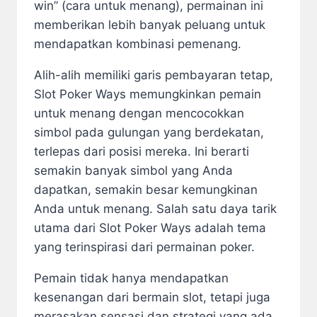
win” (cara untuk menang), permainan ini
memberikan lebih banyak peluang untuk
mendapatkan kombinasi pemenang.
Alih-alih memiliki garis pembayaran tetap,
Slot Poker Ways memungkinkan pemain
untuk menang dengan mencocokkan
simbol pada gulungan yang berdekatan,
terlepas dari posisi mereka. Ini berarti
semakin banyak simbol yang Anda
dapatkan, semakin besar kemungkinan
Anda untuk menang. Salah satu daya tarik
utama dari Slot Poker Ways adalah tema
yang terinspirasi dari permainan poker.
Pemain tidak hanya mendapatkan
kesenangan dari bermain slot, tetapi juga
merasakan sensasi dan strategi yang ada