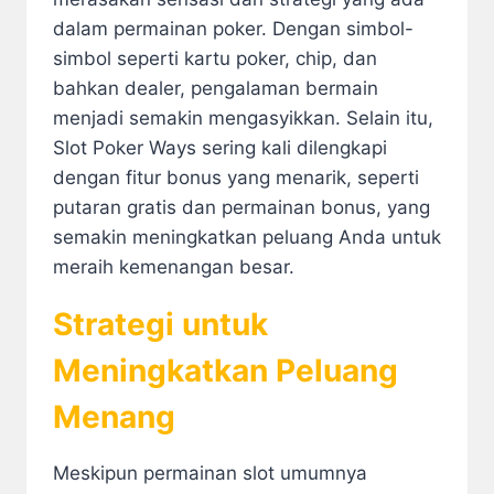
dalam permainan poker. Dengan simbol-
simbol seperti kartu poker, chip, dan
bahkan dealer, pengalaman bermain
menjadi semakin mengasyikkan. Selain itu,
Slot Poker Ways sering kali dilengkapi
dengan fitur bonus yang menarik, seperti
putaran gratis dan permainan bonus, yang
semakin meningkatkan peluang Anda untuk
meraih kemenangan besar.
Strategi untuk
Meningkatkan Peluang
Menang
Meskipun permainan slot umumnya