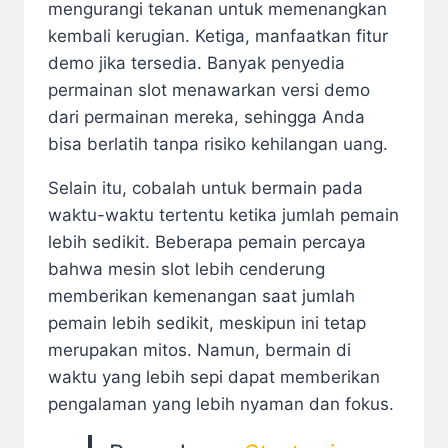
mengurangi tekanan untuk memenangkan
kembali kerugian. Ketiga, manfaatkan fitur
demo jika tersedia. Banyak penyedia
permainan slot menawarkan versi demo
dari permainan mereka, sehingga Anda
bisa berlatih tanpa risiko kehilangan uang.
Selain itu, cobalah untuk bermain pada
waktu-waktu tertentu ketika jumlah pemain
lebih sedikit. Beberapa pemain percaya
bahwa mesin slot lebih cenderung
memberikan kemenangan saat jumlah
pemain lebih sedikit, meskipun ini tetap
merupakan mitos. Namun, bermain di
waktu yang lebih sepi dapat memberikan
pengalaman yang lebih nyaman dan fokus.