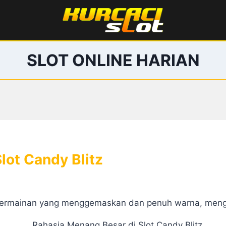
SLOT ONLINE HARIAN
lot Candy Blitz
ah permainan yang menggemaskan dan penuh warna, men