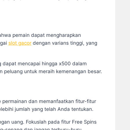
n bahwa pemain dapat mengharapkan
agai
slot gacor
dengan varians tinggi, yang
yang dapat mencapai hingga x500 dalam
n peluang untuk meraih kemenangan besar.
permainan dan memanfaatkan fitur-fitur
lebihi jumlah yang telah Anda tentukan.
gan uang. Fokuslah pada fitur Free Spins
ang-senang dan jangan terburu-buru