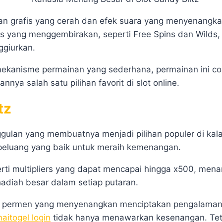
 grafis yang cerah dan efek suara yang menyenangka
nus yang menggembirakan, seperti Free Spins dan Wilds
giurkan.
 mekanisme permainan yang sederhana, permainan ini co
a salah satu pilihan favorit di slot online.
tz
ggulan yang membuatnya menjadi pilihan populer di ka
peluang yang baik untuk meraih kemenangan.
rti multipliers yang dapat mencapai hingga x500, mena
diah besar dalam setiap putaran.
tema permen yang menyenangkan menciptakan pengalama
haitogel login
tidak hanya menawarkan kesenangan. Tetap