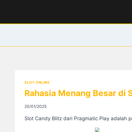
Skip
to
content
SLOT ONLINE
Rahasia Menang Besar di S
20/01/2025
Slot Candy Blitz dari Pragmatic Play adal