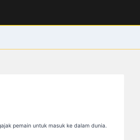
gajak pemain untuk masuk ke dalam dunia.