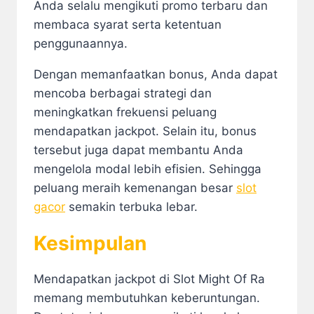
Anda selalu mengikuti promo terbaru dan
membaca syarat serta ketentuan
penggunaannya.
Dengan memanfaatkan bonus, Anda dapat
mencoba berbagai strategi dan
meningkatkan frekuensi peluang
mendapatkan jackpot. Selain itu, bonus
tersebut juga dapat membantu Anda
mengelola modal lebih efisien. Sehingga
peluang meraih kemenangan besar
slot
gacor
semakin terbuka lebar.
Kesimpulan
Mendapatkan jackpot di Slot Might Of Ra
memang membutuhkan keberuntungan.