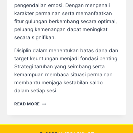
pengendalian emosi. Dengan mengenali
karakter permainan serta memanfaatkan
fitur gulungan berkembang secara optimal,
peluang kemenangan dapat meningkat
secara signifikan.
Disiplin dalam menentukan batas dana dan
target keuntungan menjadi fondasi penting.
Strategi taruhan yang seimbang serta
kemampuan membaca situasi permainan
membantu menjaga kestabilan saldo
dalam setiap sesi.
TRIK
READ MORE
RAHASIA
SLOT
JUICY
FRUITS