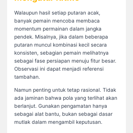
Walaupun hasil setiap putaran acak,
banyak pemain mencoba membaca
momentum permainan dalam jangka
pendek. Misalnya, jika dalam beberapa
putaran muncul kombinasi kecil secara
konsisten, sebagian pemain melihatnya
sebagai fase persiapan menuju fitur besar.
Observasi ini dapat menjadi referensi
tambahan.
Namun penting untuk tetap rasional. Tidak
ada jaminan bahwa pola yang terlihat akan
berlanjut. Gunakan pengamatan hanya
sebagai alat bantu, bukan sebagai dasar
mutlak dalam mengambil keputusan.