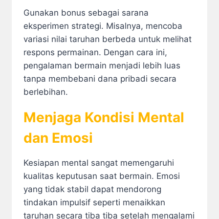
Gunakan bonus sebagai sarana
eksperimen strategi. Misalnya, mencoba
variasi nilai taruhan berbeda untuk melihat
respons permainan. Dengan cara ini,
pengalaman bermain menjadi lebih luas
tanpa membebani dana pribadi secara
berlebihan.
Menjaga Kondisi Mental
dan Emosi
Kesiapan mental sangat memengaruhi
kualitas keputusan saat bermain. Emosi
yang tidak stabil dapat mendorong
tindakan impulsif seperti menaikkan
taruhan secara tiba tiba setelah mengalami