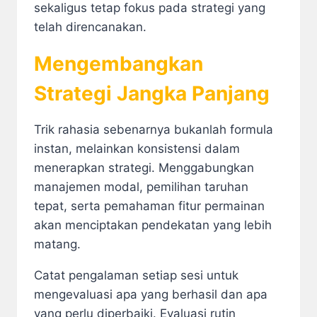
sekaligus tetap fokus pada strategi yang
telah direncanakan.
Mengembangkan
Strategi Jangka Panjang
Trik rahasia sebenarnya bukanlah formula
instan, melainkan konsistensi dalam
menerapkan strategi. Menggabungkan
manajemen modal, pemilihan taruhan
tepat, serta pemahaman fitur permainan
akan menciptakan pendekatan yang lebih
matang.
Catat pengalaman setiap sesi untuk
mengevaluasi apa yang berhasil dan apa
yang perlu diperbaiki. Evaluasi rutin