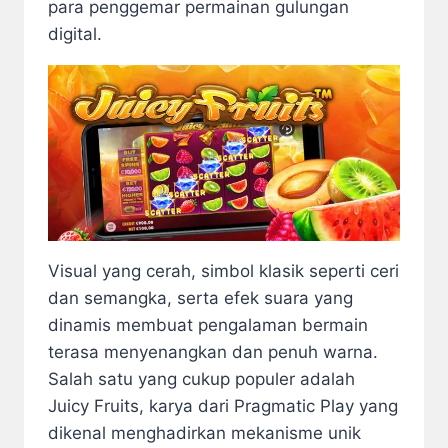
para penggemar permainan gulungan
digital.
Visual yang cerah, simbol klasik seperti ceri
dan semangka, serta efek suara yang
dinamis membuat pengalaman bermain
terasa menyenangkan dan penuh warna.
Salah satu yang cukup populer adalah
Juicy Fruits, karya dari Pragmatic Play yang
dikenal menghadirkan mekanisme unik