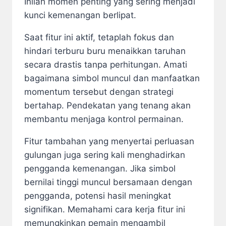
Inilah momen penting yang sering menjadi
kunci kemenangan berlipat.
Saat fitur ini aktif, tetaplah fokus dan
hindari terburu buru menaikkan taruhan
secara drastis tanpa perhitungan. Amati
bagaimana simbol muncul dan manfaatkan
momentum tersebut dengan strategi
bertahap. Pendekatan yang tenang akan
membantu menjaga kontrol permainan.
Fitur tambahan yang menyertai perluasan
gulungan juga sering kali menghadirkan
pengganda kemenangan. Jika simbol
bernilai tinggi muncul bersamaan dengan
pengganda, potensi hasil meningkat
signifikan. Memahami cara kerja fitur ini
memungkinkan pemain mengambil