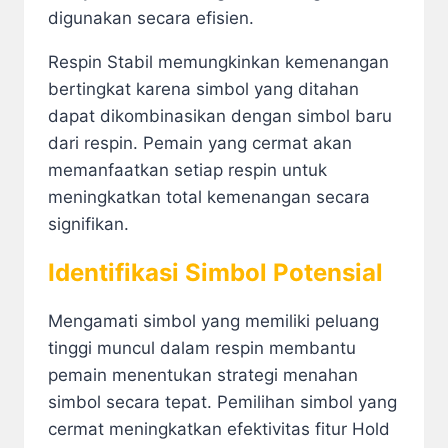
digunakan secara efisien.
Respin Stabil memungkinkan kemenangan
bertingkat karena simbol yang ditahan
dapat dikombinasikan dengan simbol baru
dari respin. Pemain yang cermat akan
memanfaatkan setiap respin untuk
meningkatkan total kemenangan secara
signifikan.
Identifikasi Simbol Potensial
Mengamati simbol yang memiliki peluang
tinggi muncul dalam respin membantu
pemain menentukan strategi menahan
simbol secara tepat. Pemilihan simbol yang
cermat meningkatkan efektivitas fitur Hold