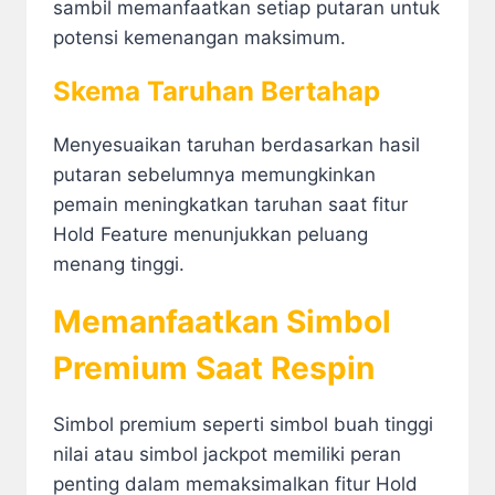
sambil memanfaatkan setiap putaran untuk
potensi kemenangan maksimum.
Skema Taruhan Bertahap
Menyesuaikan taruhan berdasarkan hasil
putaran sebelumnya memungkinkan
pemain meningkatkan taruhan saat fitur
Hold Feature menunjukkan peluang
menang tinggi.
Memanfaatkan Simbol
Premium Saat Respin
Simbol premium seperti simbol buah tinggi
nilai atau simbol jackpot memiliki peran
penting dalam memaksimalkan fitur Hold