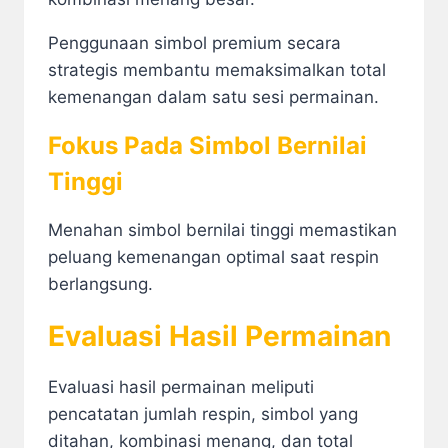
Penggunaan simbol premium secara
strategis membantu memaksimalkan total
kemenangan dalam satu sesi permainan.
Fokus Pada Simbol Bernilai
Tinggi
Menahan simbol bernilai tinggi memastikan
peluang kemenangan optimal saat respin
berlangsung.
Evaluasi Hasil Permainan
Evaluasi hasil permainan meliputi
pencatatan jumlah respin, simbol yang
ditahan, kombinasi menang, dan total