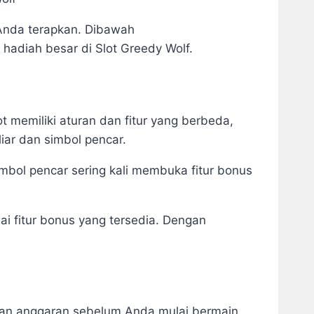
Anda terapkan. Dibawah
adiah besar di Slot Greedy Wolf.
 memiliki aturan dan fitur yang berbeda,
iar dan simbol pencar.
bol pencar sering kali membuka fitur bonus
ai fitur bonus yang tersedia. Dengan
pkan anggaran sebelum Anda mulai bermain