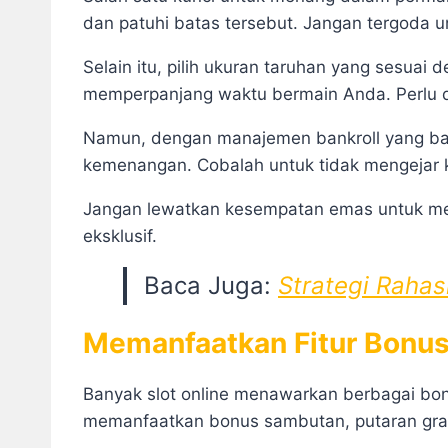
dan patuhi batas tersebut. Jangan tergoda u
Selain itu, pilih ukuran taruhan yang sesuai 
memperpanjang waktu bermain Anda. Perlu di
Namun, dengan manajemen bankroll yang bai
kemenangan. Cobalah untuk tidak mengejar k
Jangan lewatkan kesempatan emas untuk m
eksklusif.
Baca Juga:
Strategi Rahas
Memanfaatkan Fitur Bonus
Banyak slot online menawarkan berbagai bo
memanfaatkan bonus sambutan, putaran grati