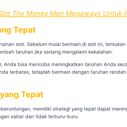
Slot The Money Men Megaways Untuk 
ang Tepat
inan slot. Sebelum mulai bermain di slot ini, tentuka
mbah taruhan jika sedang mengalami kekalahan.
ar, Anda bisa mencoba meningkatkan taruhan Anda sec
nda terbatas, tetaplah bermain dengan taruhan rendah
 yang Tepat
beruntungan, memiliki strategi yang tepat dapat meni
ngan sabar dan tidak terburu-buru.