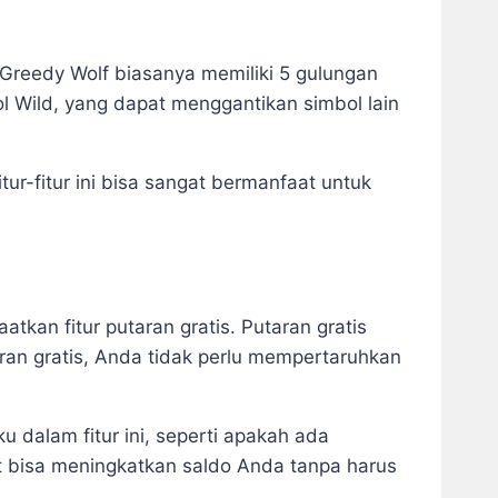
 Greedy Wolf biasanya memiliki 5 gulungan
 Wild, yang dapat menggantikan simbol lain
tur-fitur ini bisa sangat bermanfaat untuk
kan fitur putaran gratis. Putaran gratis
ran gratis, Anda tidak perlu mempertaruhkan
 dalam fitur ini, seperti apakah ada
at bisa meningkatkan saldo Anda tanpa harus