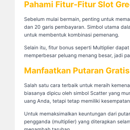
Pahami Fitur-Fitur Slot Gr
Sebelum mulai bermain, penting untuk memaha
dan 20 garis pembayaran. Simbol utama dala
untuk membentuk kombinasi pemenang.
Selain itu, fitur bonus seperti Multiplier da
memperbesar peluang menang besar, jadi pa
Manfaatkan Putaran Gratis
Salah satu cara terbaik untuk meraih kemena
biasanya dipicu oleh simbol Scatter yang mu
uang Anda, tetapi tetap memiliki kesempat
Untuk memaksimalkan keuntungan dari putaran
pengganda (multiplier) yang diterapkan sela
menambah taruhan.