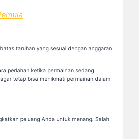
Pemula
n batas taruhan yang sesuai dengan anggaran
ara perlahan ketika permainan sedang
 agar tetap bisa menikmati permainan dalam
ngkatkan peluang Anda untuk menang. Salah