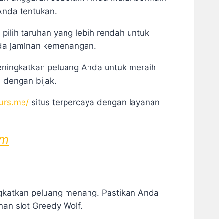
Anda tentukan.
 pilih taruhan yang lebih rendah untuk
 ada jaminan kemenangan.
eningkatkan peluang Anda untuk meraih
 dengan bijak.
eurs.me/
situs terpercaya dengan layanan
em
gkatkan peluang menang. Pastikan Anda
an slot Greedy Wolf.