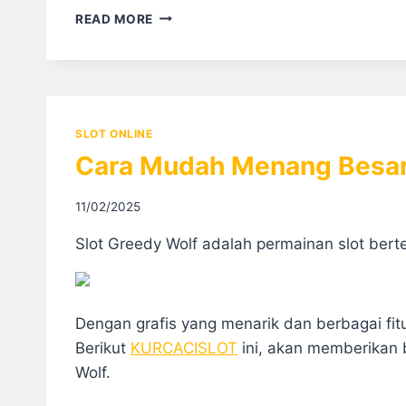
RAHASIA
READ MORE
SIMPEL
UNTUK
MENANG
BERMAIN
DI
SLOT
SLOT ONLINE
GREEDY
Cara Mudah Menang Besar 
WOLF
11/02/2025
Slot Greedy Wolf adalah permainan slot be
Dengan grafis yang menarik dan berbagai fi
Berikut
KURCACISLOT
ini, akan memberikan 
Wolf.