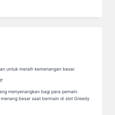
tan untuk meraih kemenangan besar.
 yang menyenangkan bagi para pemain.
 menang besar saat bermain di slot Greedy