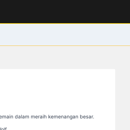
 pemain dalam meraih kemenangan besar.