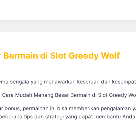
Bermain di Slot Greedy Wolf
rtema serigala yang menawarkan keseruan dan kesempa
tur bonus, permainan ini bisa memberikan pengalaman
beberapa tips dan strategi yang dapat membantu Anda