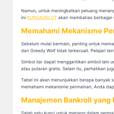
Namun, untuk meningkatkan peluang menang,
ini
KURCACISLOT
akan membahas berbagai st
Memahami Mekanisme Pe
Sebelum mulai bermain, penting untuk memah
dan Greedy Wolf tidak terkecuali. Pelajari t
Simbol liar dapat menggantikan simbol lain
atau putaran gratis. Selain itu, perhatikan 
Tabel ini akan menunjukkan berapa banyak se
memahami mekanisme permainan, Anda dapat
Manajemen Bankroll yang 
Salah satu kunci untuk menang dalam permai