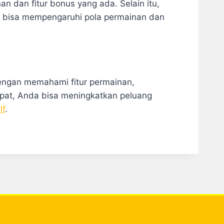
n dan fitur bonus yang ada. Selain itu,
is bisa mempengaruhi pola permainan dan
engan memahami fitur permainan,
epat, Anda bisa meningkatkan peluang
lf
.