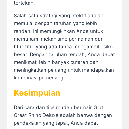
tertekan.
Salah satu strategi yang efektif adalah
memulai dengan taruhan yang lebih
rendah. Ini memungkinkan Anda untuk
memahami mekanisme permainan dan
fitur-fitur yang ada tanpa mengambil risiko
besar. Dengan taruhan rendah, Anda dapat
menikmati lebih banyak putaran dan
meningkatkan peluang untuk mendapatkan
kombinasi pemenang.
Kesimpulan
Dari cara dan tips mudah bermain Slot
Great Rhino Deluxe adalah bahwa dengan
pendekatan yang tepat, Anda dapat