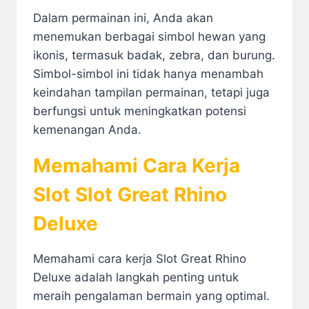
Dalam permainan ini, Anda akan
menemukan berbagai simbol hewan yang
ikonis, termasuk badak, zebra, dan burung.
Simbol-simbol ini tidak hanya menambah
keindahan tampilan permainan, tetapi juga
berfungsi untuk meningkatkan potensi
kemenangan Anda.
Memahami Cara Kerja
Slot Slot Great Rhino
Deluxe
Memahami cara kerja Slot Great Rhino
Deluxe adalah langkah penting untuk
meraih pengalaman bermain yang optimal.