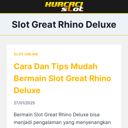
Skip
to
content
Slot Great Rhino Deluxe
SLOT ONLINE
Cara Dan Tips Mudah
Bermain Slot Great Rhino
Deluxe
27/01/2025
Bermain Slot Great Rhino Deluxe bisa
menjadi pengalaman yang menyenangkan