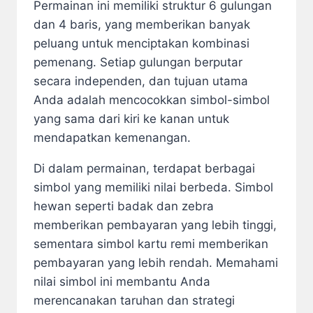
Permainan ini memiliki struktur 6 gulungan
dan 4 baris, yang memberikan banyak
peluang untuk menciptakan kombinasi
pemenang. Setiap gulungan berputar
secara independen, dan tujuan utama
Anda adalah mencocokkan simbol-simbol
yang sama dari kiri ke kanan untuk
mendapatkan kemenangan.
Di dalam permainan, terdapat berbagai
simbol yang memiliki nilai berbeda. Simbol
hewan seperti badak dan zebra
memberikan pembayaran yang lebih tinggi,
sementara simbol kartu remi memberikan
pembayaran yang lebih rendah. Memahami
nilai simbol ini membantu Anda
merencanakan taruhan dan strategi