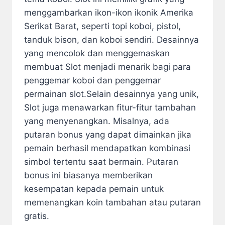
menggambarkan ikon-ikon ikonik Amerika
Serikat Barat, seperti topi koboi, pistol,
tanduk bison, dan koboi sendiri. Desainnya
yang mencolok dan menggemaskan
membuat Slot menjadi menarik bagi para
penggemar koboi dan penggemar
permainan slot.Selain desainnya yang unik,
Slot juga menawarkan fitur-fitur tambahan
yang menyenangkan. Misalnya, ada
putaran bonus yang dapat dimainkan jika
pemain berhasil mendapatkan kombinasi
simbol tertentu saat bermain. Putaran
bonus ini biasanya memberikan
kesempatan kepada pemain untuk
memenangkan koin tambahan atau putaran
gratis.