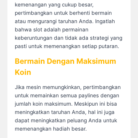
kemenangan yang cukup besar,
pertimbangkan untuk berhenti bermain
atau mengurangi taruhan Anda. Ingatlah
bahwa slot adalah permainan
keberuntungan dan tidak ada strategi yang
pasti untuk memenangkan setiap putaran.
Bermain Dengan Maksimum
Koin
Jika mesin memungkinkan, pertimbangkan
untuk memainkan semua paylines dengan
jumlah koin maksimum. Meskipun ini bisa
meningkatkan taruhan Anda, hal ini juga
dapat meningkatkan peluang Anda untuk
memenangkan hadiah besar.