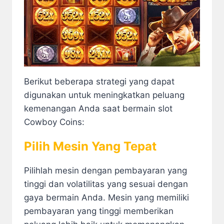
Berikut beberapa strategi yang dapat
digunakan untuk meningkatkan peluang
kemenangan Anda saat bermain slot
Cowboy Coins:
Pilih Mesin Yang Tepat
Pilihlah mesin dengan pembayaran yang
tinggi dan volatilitas yang sesuai dengan
gaya bermain Anda. Mesin yang memiliki
pembayaran yang tinggi memberikan