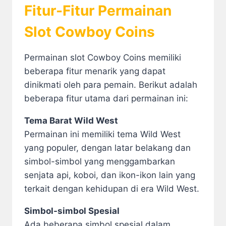
Fitur-Fitur Permainan
Slot Cowboy Coins
Permainan slot Cowboy Coins memiliki
beberapa fitur menarik yang dapat
dinikmati oleh para pemain. Berikut adalah
beberapa fitur utama dari permainan ini:
Tema Barat Wild West
Permainan ini memiliki tema Wild West
yang populer, dengan latar belakang dan
simbol-simbol yang menggambarkan
senjata api, koboi, dan ikon-ikon lain yang
terkait dengan kehidupan di era Wild West.
Simbol-simbol Spesial
Ada beberapa simbol spesial dalam