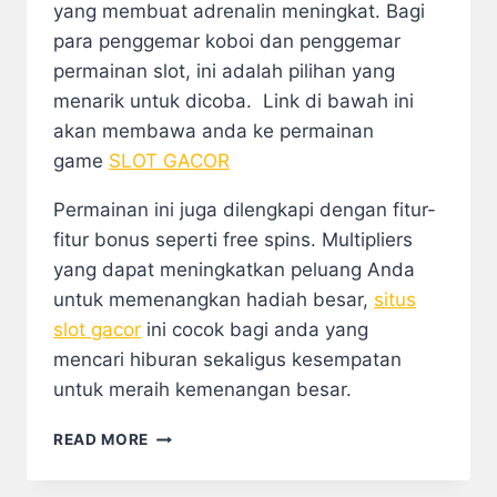
yang membuat adrenalin meningkat. Bagi
para penggemar koboi dan penggemar
permainan slot, ini adalah pilihan yang
menarik untuk dicoba. Link di bawah ini
akan membawa anda ke permainan
game
SLOT GACOR
Permainan ini juga dilengkapi dengan fitur-
fitur bonus seperti free spins. Multipliers
yang dapat meningkatkan peluang Anda
untuk memenangkan hadiah besar,
situs
slot gacor
ini cocok bagi anda yang
mencari hiburan sekaligus kesempatan
untuk meraih kemenangan besar.
SLOT
READ MORE
COWBOY
COINS