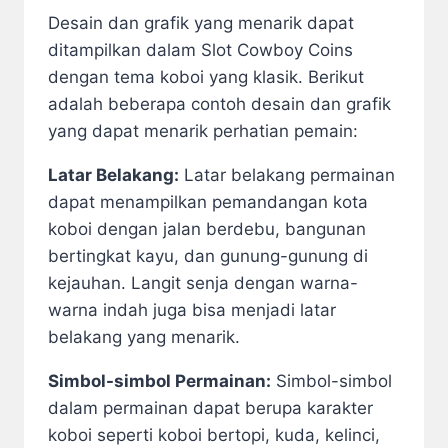
Desain dan grafik yang menarik dapat
ditampilkan dalam Slot Cowboy Coins
dengan tema koboi yang klasik. Berikut
adalah beberapa contoh desain dan grafik
yang dapat menarik perhatian pemain:
Latar Belakang:
Latar belakang permainan
dapat menampilkan pemandangan kota
koboi dengan jalan berdebu, bangunan
bertingkat kayu, dan gunung-gunung di
kejauhan. Langit senja dengan warna-
warna indah juga bisa menjadi latar
belakang yang menarik.
Simbol-simbol Permainan:
Simbol-simbol
dalam permainan dapat berupa karakter
koboi seperti koboi bertopi, kuda, kelinci,