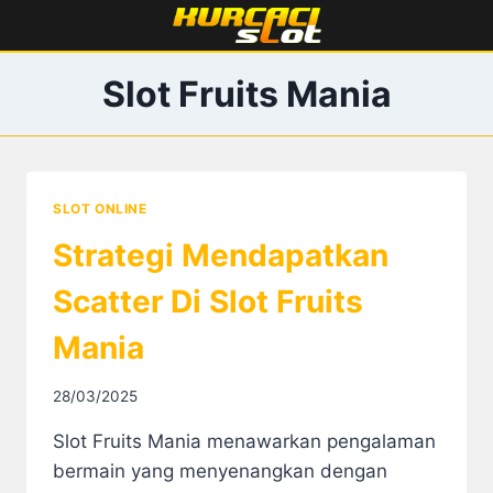
Skip
to
content
Slot Fruits Mania
SLOT ONLINE
Strategi Mendapatkan
Scatter Di Slot Fruits
Mania
28/03/2025
Slot Fruits Mania menawarkan pengalaman
bermain yang menyenangkan dengan