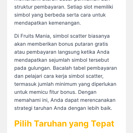
struktur pembayaran. Setiap slot memiliki
simbol yang berbeda serta cara untuk
mendapatkan kemenangan.
Di Fruits Mania, simbol scatter biasanya
akan memberikan bonus putaran gratis
atau pembayaran langsung ketika Anda
mendapatkan sejumlah simbol tersebut
pada gulungan. Bacalah tabel pembayaran
dan pelajari cara kerja simbol scatter,
termasuk jumlah minimum yang diperlukan
untuk memicu fitur bonus. Dengan
memahami ini, Anda dapat merencanakan
strategi taruhan Anda dengan lebih baik.
Pilih Taruhan yang Tepat