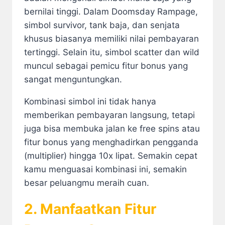
bernilai tinggi. Dalam Doomsday Rampage,
simbol survivor, tank baja, dan senjata
khusus biasanya memiliki nilai pembayaran
tertinggi. Selain itu, simbol scatter dan wild
muncul sebagai pemicu fitur bonus yang
sangat menguntungkan.
Kombinasi simbol ini tidak hanya
memberikan pembayaran langsung, tetapi
juga bisa membuka jalan ke free spins atau
fitur bonus yang menghadirkan pengganda
(multiplier) hingga 10x lipat. Semakin cepat
kamu menguasai kombinasi ini, semakin
besar peluangmu meraih cuan.
2. Manfaatkan Fitur