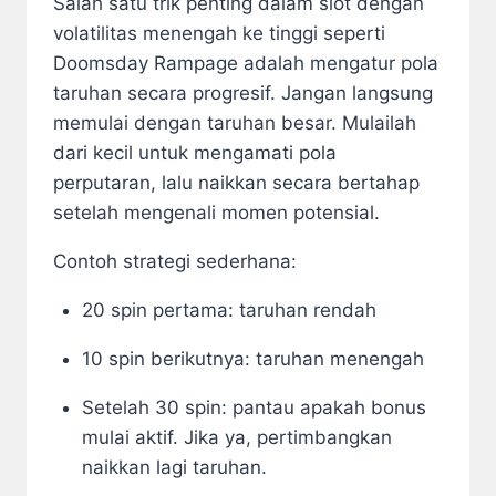
Salah satu trik penting dalam slot dengan
volatilitas menengah ke tinggi seperti
Doomsday Rampage adalah mengatur pola
taruhan secara progresif. Jangan langsung
memulai dengan taruhan besar. Mulailah
dari kecil untuk mengamati pola
perputaran, lalu naikkan secara bertahap
setelah mengenali momen potensial.
Contoh strategi sederhana:
20 spin pertama: taruhan rendah
10 spin berikutnya: taruhan menengah
Setelah 30 spin: pantau apakah bonus
mulai aktif. Jika ya, pertimbangkan
naikkan lagi taruhan.