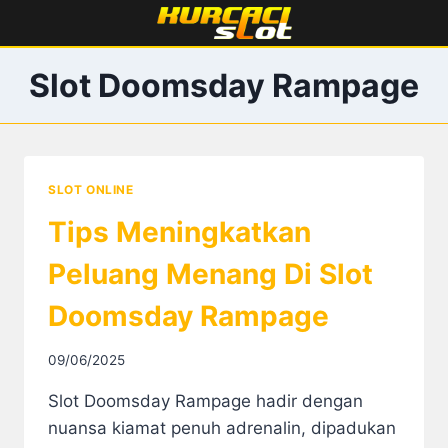
Skip
to
content
Slot Doomsday Rampage
SLOT ONLINE
Tips Meningkatkan
Peluang Menang Di Slot
Doomsday Rampage
09/06/2025
Slot Doomsday Rampage hadir dengan
nuansa kiamat penuh adrenalin, dipadukan