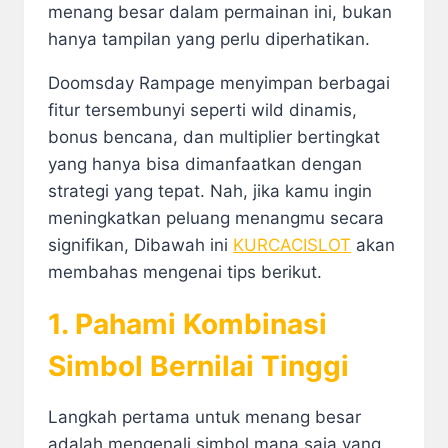
menang besar dalam permainan ini, bukan
hanya tampilan yang perlu diperhatikan.
Doomsday Rampage menyimpan berbagai
fitur tersembunyi seperti wild dinamis,
bonus bencana, dan multiplier bertingkat
yang hanya bisa dimanfaatkan dengan
strategi yang tepat. Nah, jika kamu ingin
meningkatkan peluang menangmu secara
signifikan, Dibawah ini
KURCACISLOT
akan
membahas mengenai tips berikut.
1. Pahami Kombinasi
Simbol Bernilai Tinggi
Langkah pertama untuk menang besar
adalah mengenali simbol mana saja yang