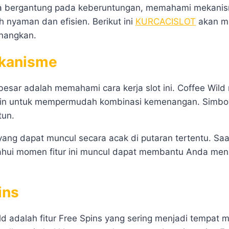
bergantung pada keberuntungan, memahami mekanisme 
 nyaman dan efisien. Berikut ini
KURCACISLOT
akan me
enangkan.
ekanisme
sar adalah memahami cara kerja slot ini. Coffee Wil
lain untuk mempermudah kombinasi kemenangan. Simbol 
tun.
a yang dapat muncul secara acak di putaran tertentu. Saa
tahui momen fitur ini muncul dapat membantu Anda men
ins
ild adalah fitur Free Spins yang sering menjadi tempat