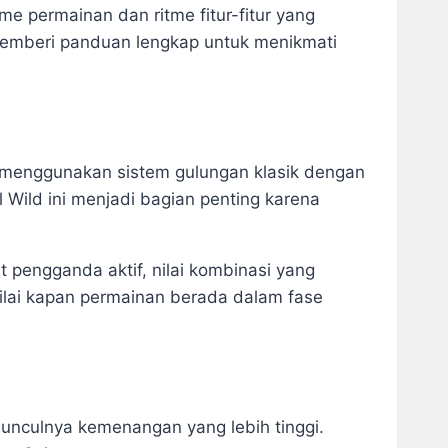
permainan dan ritme fitur-fitur yang
mberi panduan lengkap untuk menikmati
d menggunakan sistem gulungan klasik dengan
Wild ini menjadi bagian penting karena
t pengganda aktif, nilai kombinasi yang
ilai kapan permainan berada dalam fase
 munculnya kemenangan yang lebih tinggi.