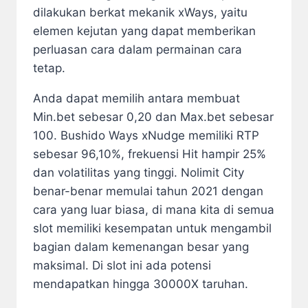
dilakukan berkat mekanik xWays, yaitu
elemen kejutan yang dapat memberikan
perluasan cara dalam permainan cara
tetap.
Anda dapat memilih antara membuat
Min.bet sebesar 0,20 dan Max.bet sebesar
100. Bushido Ways xNudge memiliki RTP
sebesar 96,10%, frekuensi Hit hampir 25%
dan volatilitas yang tinggi. Nolimit City
benar-benar memulai tahun 2021 dengan
cara yang luar biasa, di mana kita di semua
slot memiliki kesempatan untuk mengambil
bagian dalam kemenangan besar yang
maksimal. Di slot ini ada potensi
mendapatkan hingga 30000X taruhan.