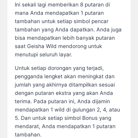
Ini sekali lagi memberikan 8 putaran di
mana Anda mendapatkan 1 putaran
tambahan untuk setiap simbol pencar
tambahan yang Anda dapatkan. Anda juga
bisa mendapatkan lebih banyak putaran
saat Geisha Wild mendorong untuk
menutupi seluruh layar.
Untuk setiap dorongan yang terjadi,
pengganda lengket akan meningkat dan
jumlah yang akhirnya ditampilkan sesuai
dengan putaran ekstra yang akan Anda
terima. Pada putaran ini, Anda dijamin
mendapatkan 1 wild di gulungan 2, 4, atau
5. Dan untuk setiap simbol Bonus yang
mendarat, Anda mendapatkan 1 putaran
tambahan.