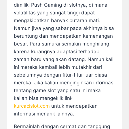
dimiliki Push Gaming di slotnya, di mana
volatilitas yang sangat tinggi dapat
mengakibatkan banyak putaran mati.
Namun jiwa yang sabar pada akhirnya bisa
beruntung dan mendapatkan kemenangan
besar. Para samurai semakin menghilang
karena kurangnya adaptasi terhadap
zaman baru yang akan datang. Namun kali
ini mereka kembali lebih mutakhir dari
sebelumnya dengan fitur-fitur luar biasa
mereka. Jika kalian menginginkan informasi
tentang game slot yang satu ini maka
kalian bisa mengeklik link
kurcacislot.com
untuk mendapatkan
informasi menarik lainnya.
Bermainlah dengan cermat dan tanggung