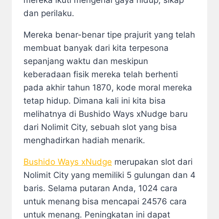
mereka ikuti mengenai gaya hidup, sikap
dan perilaku.
Mereka benar-benar tipe prajurit yang telah
membuat banyak dari kita terpesona
sepanjang waktu dan meskipun
keberadaan fisik mereka telah berhenti
pada akhir tahun 1870, kode moral mereka
tetap hidup. Dimana kali ini kita bisa
melihatnya di Bushido Ways xNudge baru
dari Nolimit City, sebuah slot yang bisa
menghadirkan hadiah menarik.
Bushido Ways xNudge
merupakan slot dari
Nolimit City yang memiliki 5 gulungan dan 4
baris. Selama putaran Anda, 1024 cara
untuk menang bisa mencapai 24576 cara
untuk menang. Peningkatan ini dapat