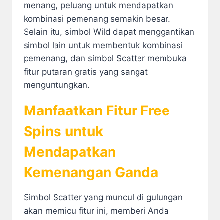
menang, peluang untuk mendapatkan
kombinasi pemenang semakin besar.
Selain itu, simbol Wild dapat menggantikan
simbol lain untuk membentuk kombinasi
pemenang, dan simbol Scatter membuka
fitur putaran gratis yang sangat
menguntungkan.
Manfaatkan Fitur Free
Spins untuk
Mendapatkan
Kemenangan Ganda
Simbol Scatter yang muncul di gulungan
akan memicu fitur ini, memberi Anda