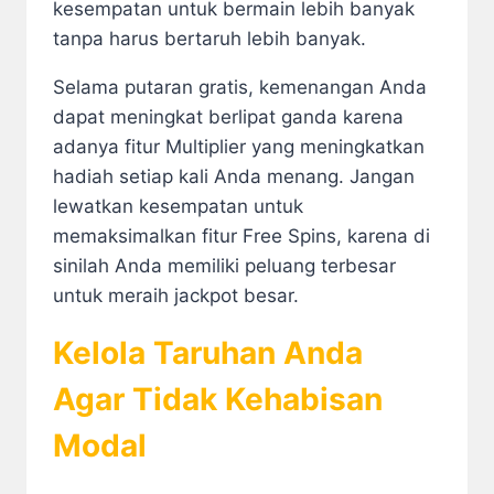
kesempatan untuk bermain lebih banyak
tanpa harus bertaruh lebih banyak.
Selama putaran gratis, kemenangan Anda
dapat meningkat berlipat ganda karena
adanya fitur Multiplier yang meningkatkan
hadiah setiap kali Anda menang. Jangan
lewatkan kesempatan untuk
memaksimalkan fitur Free Spins, karena di
sinilah Anda memiliki peluang terbesar
untuk meraih jackpot besar.
Kelola Taruhan Anda
Agar Tidak Kehabisan
Modal