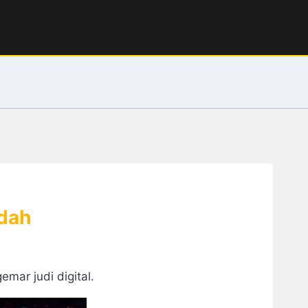
udah
mar judi digital.