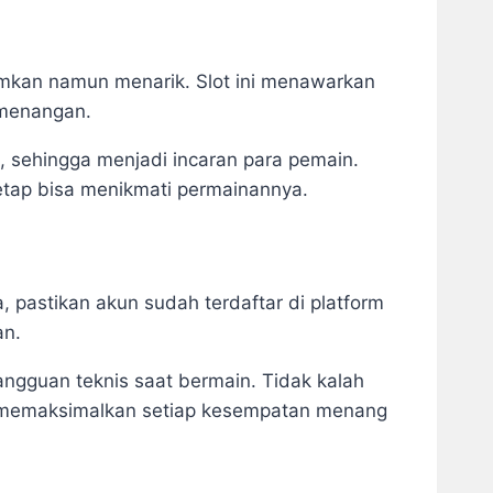
amkan namun menarik. Slot ini menawarkan
kemenangan.
 sehingga menjadi incaran para pemain.
 tetap bisa menikmati permainannya.
pastikan akun sudah terdaftar di platform
an.
angguan teknis saat bermain. Tidak kalah
 memaksimalkan setiap kesempatan menang