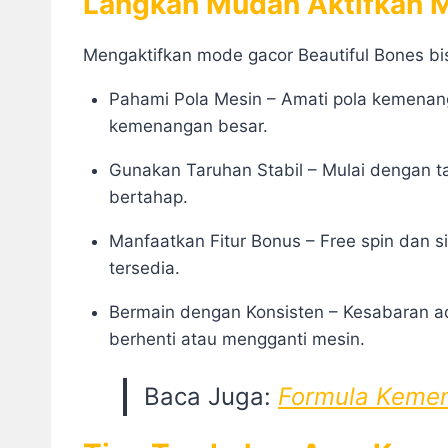
Langkah Mudah Aktifkan 
Mengaktifkan mode gacor Beautiful Bones bi
Pahami Pola Mesin – Amati pola kemenan
kemenangan besar.
Gunakan Taruhan Stabil – Mulai dengan ta
bertahap.
Manfaatkan Fitur Bonus – Free spin dan s
tersedia.
Bermain dengan Konsisten – Kesabaran ada
berhenti atau mengganti mesin.
Baca Juga:
Formula Kemen