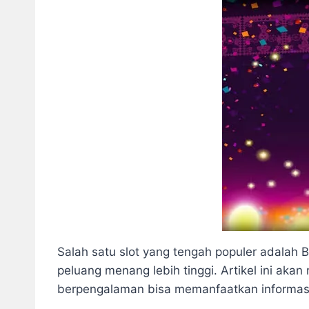
Salah satu slot yang tengah populer adalah 
peluang menang lebih tinggi. Artikel ini a
berpengalaman bisa memanfaatkan informasi