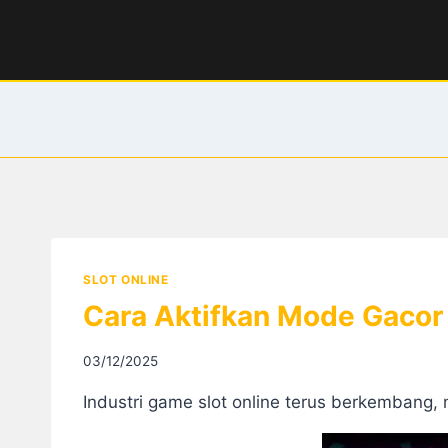
Skip
to
content
SLOT ONLINE
Cara Aktifkan Mode Gacor
03/12/2025
Industri game slot online terus berkembang,