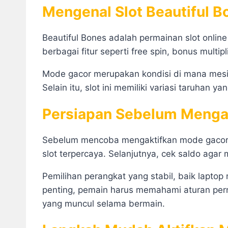
Mengenal Slot Beautiful B
Beautiful Bones adalah permainan slot onli
berbagai fitur seperti free spin, bonus mul
Mode gacor merupakan kondisi di mana mesi
Selain itu, slot ini memiliki variasi taruha
Persiapan Sebelum Menga
Sebelum mencoba mengaktifkan mode gacor, p
slot terpercaya. Selanjutnya, cek saldo ag
Pemilihan perangkat yang stabil, baik lapto
penting, pemain harus memahami aturan pe
yang muncul selama bermain.