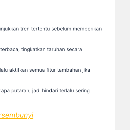
unjukkan tren tertentu sebelum memberikan
terbaca, tingkatkan taruhan secara
alu aktifkan semua fitur tambahan jika
 putaran, jadi hindari terlalu sering
ersembunyi