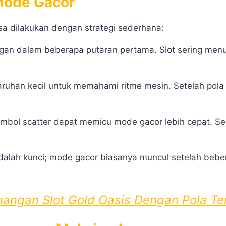
Mode Gacor
sa dilakukan dengan strategi sederhana:
gan dalam beberapa putaran pertama. Slot sering men
ruhan kecil untuk memahami ritme mesin. Setelah pola 
imbol scatter dapat memicu mode gacor lebih cepat. Sel
lah kunci; mode gacor biasanya muncul setelah beberapa
angan Slot Gold Oasis Dengan Pola T