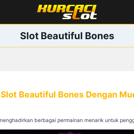
Slot Beautiful Bones
 Slot Beautiful Bones Dengan M
 menghadirkan berbagai permainan menarik untuk pengge