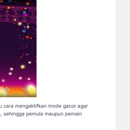
hu cara mengaktifkan mode gacor agar
tis, sehingga pemula maupun pemain