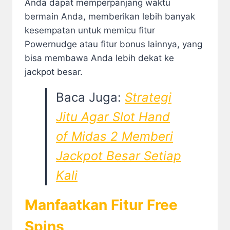
Anda dapat memperpanjang waktu
bermain Anda, memberikan lebih banyak
kesempatan untuk memicu fitur
Powernudge atau fitur bonus lainnya, yang
bisa membawa Anda lebih dekat ke
jackpot besar.
Baca Juga:
Strategi
Jitu Agar Slot Hand
of Midas 2 Memberi
Jackpot Besar Setiap
Kali
Manfaatkan Fitur Free
Spins