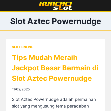
Skip
to
content
Slot Aztec Powernudge
SLOT ONLINE
Tips Mudah Meraih
Jackpot Besar Bermain di
Slot Aztec Powernudge
11/02/2025
Slot Aztec Powernudge adalah permainan
slot yang mengusung tema peradaban