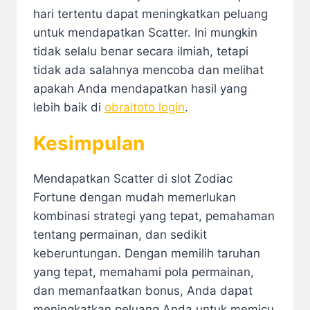
hari tertentu dapat meningkatkan peluang
untuk mendapatkan Scatter. Ini mungkin
tidak selalu benar secara ilmiah, tetapi
tidak ada salahnya mencoba dan melihat
apakah Anda mendapatkan hasil yang
lebih baik di
obraltoto login
.
Kesimpulan
Mendapatkan Scatter di slot Zodiac
Fortune dengan mudah memerlukan
kombinasi strategi yang tepat, pemahaman
tentang permainan, dan sedikit
keberuntungan. Dengan memilih taruhan
yang tepat, memahami pola permainan,
dan memanfaatkan bonus, Anda dapat
meningkatkan peluang Anda untuk memicu