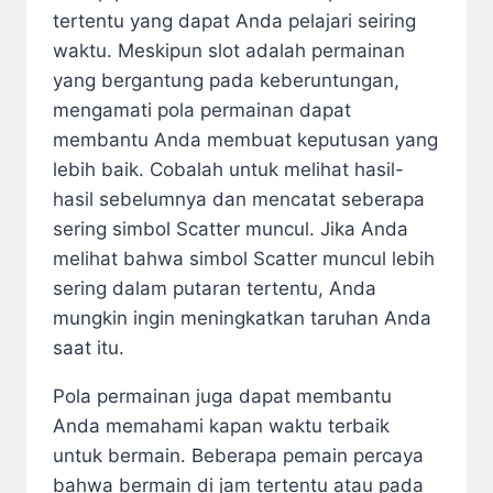
tertentu yang dapat Anda pelajari seiring
waktu. Meskipun slot adalah permainan
yang bergantung pada keberuntungan,
mengamati pola permainan dapat
membantu Anda membuat keputusan yang
lebih baik. Cobalah untuk melihat hasil-
hasil sebelumnya dan mencatat seberapa
sering simbol Scatter muncul. Jika Anda
melihat bahwa simbol Scatter muncul lebih
sering dalam putaran tertentu, Anda
mungkin ingin meningkatkan taruhan Anda
saat itu.
Pola permainan juga dapat membantu
Anda memahami kapan waktu terbaik
untuk bermain. Beberapa pemain percaya
bahwa bermain di jam tertentu atau pada