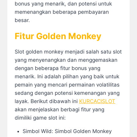
bonus yang menarik, dan potensi untuk
memenangkan beberapa pembayaran
besar.
Fitur Golden Monkey
Slot golden monkey menjadi salah satu slot
yang menyenangkan dan menggemaskan
dengan beberapa fitur bonus yang
menarik. Ini adalah pilihan yang baik untuk
pemain yang mencari permainan volatilitas
sedang dengan potensi kemenangan yang
layak. Berikut dibawah ini
KURCACISLOT
akan menjelaskan berbagi fitur yang
dimiliki game slot ini:
Simbol Wild: Simbol Golden Monkey