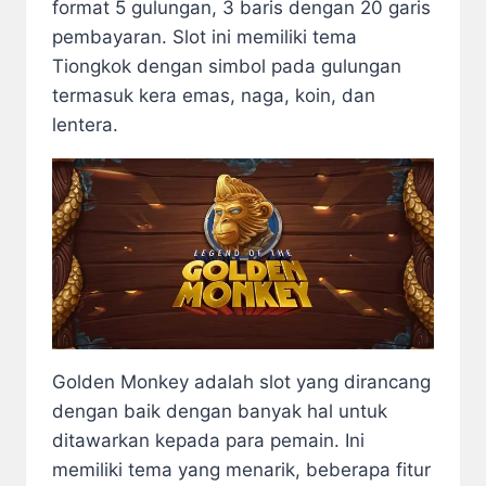
format 5 gulungan, 3 baris dengan 20 garis
pembayaran. Slot ini memiliki tema
Tiongkok dengan simbol pada gulungan
termasuk kera emas, naga, koin, dan
lentera.
Golden Monkey adalah slot yang dirancang
dengan baik dengan banyak hal untuk
ditawarkan kepada para pemain. Ini
memiliki tema yang menarik, beberapa fitur