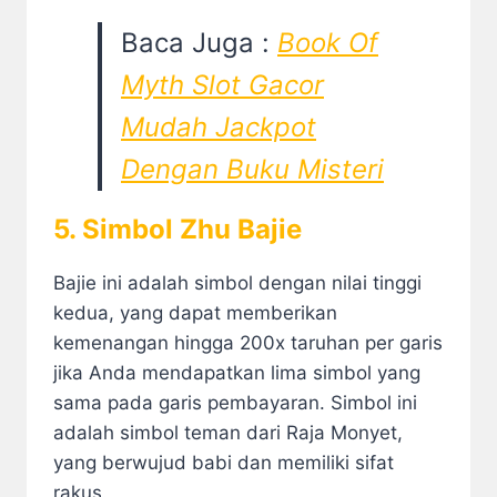
Baca Juga :
Book Of
Myth Slot Gacor
Mudah Jackpot
Dengan Buku Misteri
5. Simbol Zhu Bajie
Bajie ini adalah simbol dengan nilai tinggi
kedua, yang dapat memberikan
kemenangan hingga 200x taruhan per garis
jika Anda mendapatkan lima simbol yang
sama pada garis pembayaran. Simbol ini
adalah simbol teman dari Raja Monyet,
yang berwujud babi dan memiliki sifat
rakus.