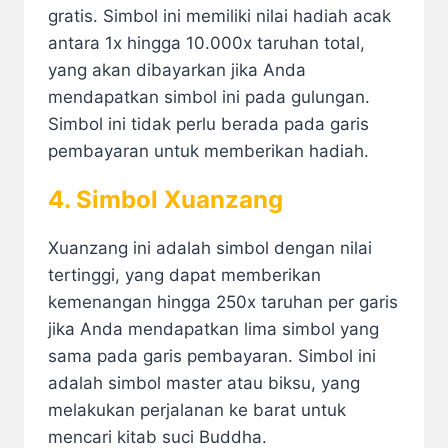
gratis. Simbol ini memiliki nilai hadiah acak
antara 1x hingga 10.000x taruhan total,
yang akan dibayarkan jika Anda
mendapatkan simbol ini pada gulungan.
Simbol ini tidak perlu berada pada garis
pembayaran untuk memberikan hadiah.
4. Simbol Xuanzang
Xuanzang ini adalah simbol dengan nilai
tertinggi, yang dapat memberikan
kemenangan hingga 250x taruhan per garis
jika Anda mendapatkan lima simbol yang
sama pada garis pembayaran. Simbol ini
adalah simbol master atau biksu, yang
melakukan perjalanan ke barat untuk
mencari kitab suci Buddha.