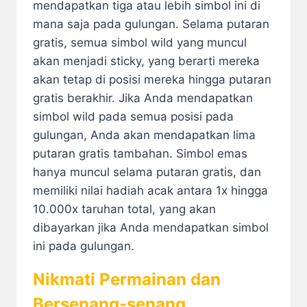
mendapatkan tiga atau lebih simbol ini di
mana saja pada gulungan. Selama putaran
gratis, semua simbol wild yang muncul
akan menjadi sticky, yang berarti mereka
akan tetap di posisi mereka hingga putaran
gratis berakhir. Jika Anda mendapatkan
simbol wild pada semua posisi pada
gulungan, Anda akan mendapatkan lima
putaran gratis tambahan. Simbol emas
hanya muncul selama putaran gratis, dan
memiliki nilai hadiah acak antara 1x hingga
10.000x taruhan total, yang akan
dibayarkan jika Anda mendapatkan simbol
ini pada gulungan.
Nikmati Permainan dan
Bersenang-senang