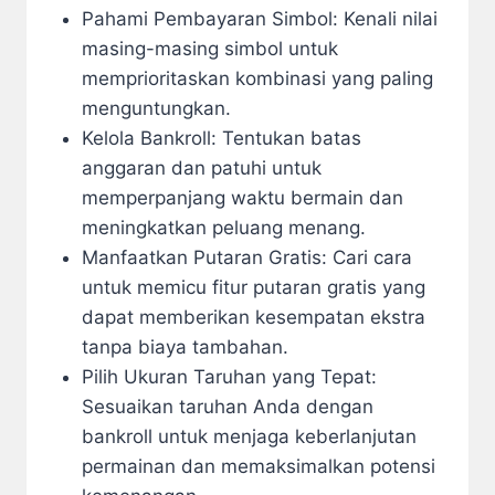
Pahami Pembayaran Simbol: Kenali nilai
masing-masing simbol untuk
memprioritaskan kombinasi yang paling
menguntungkan.
Kelola Bankroll: Tentukan batas
anggaran dan patuhi untuk
memperpanjang waktu bermain dan
meningkatkan peluang menang.
Manfaatkan Putaran Gratis: Cari cara
untuk memicu fitur putaran gratis yang
dapat memberikan kesempatan ekstra
tanpa biaya tambahan.
Pilih Ukuran Taruhan yang Tepat:
Sesuaikan taruhan Anda dengan
bankroll untuk menjaga keberlanjutan
permainan dan memaksimalkan potensi