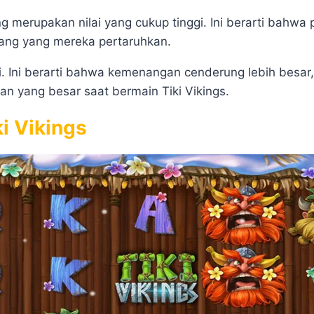
ng merupakan nilai yang cukup tinggi. Ini berarti bah
uang yang mereka pertaruhkan.
ggi. Ini berarti bahwa kemenangan cenderung lebih besar, 
n yang besar saat bermain Tiki Vikings.
i Vikings