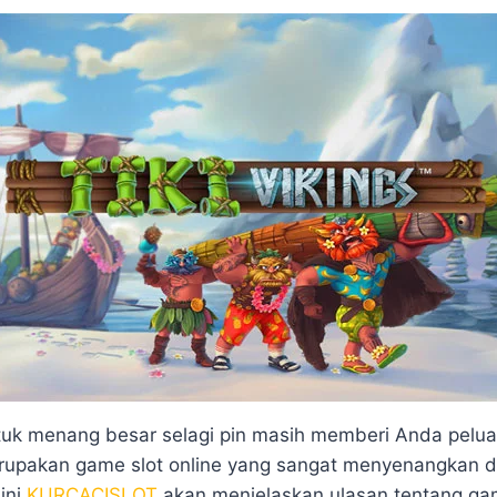
uk menang besar selagi pin masih memberi Anda pel
erupakan game slot online yang sangat menyenangkan
ini
KURCACISLOT
akan menjelaskan ulasan tentang game