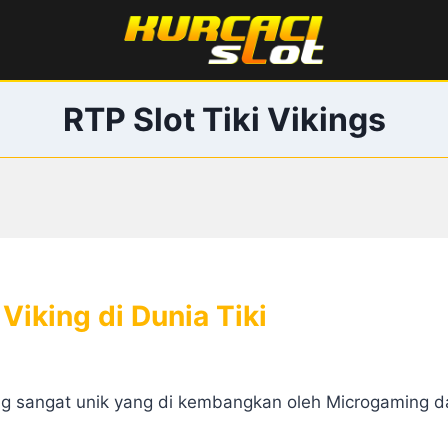
RTP Slot Tiki Vikings
Viking di Dunia Tiki
g sangat unik yang di kembangkan oleh Microgaming da