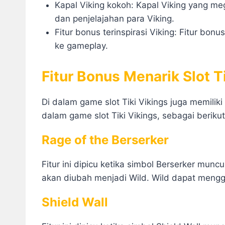
Kapal Viking kokoh: Kapal Viking yang m
dan penjelajahan para Viking.
Fitur bonus terinspirasi Viking: Fitur bo
ke gameplay.
Fitur Bonus Menarik Slot T
Di dalam game slot Tiki Vikings juga memiliki
dalam game slot Tiki Vikings, sebagai berikut
Rage of the Berserker
Fitur ini dipicu ketika simbol Berserker mun
akan diubah menjadi Wild. Wild dapat mengg
Shield Wall