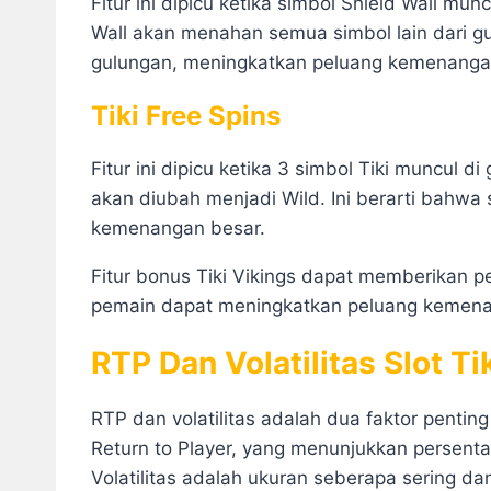
Fitur ini dipicu ketika simbol Shield Wall m
Wall akan menahan semua simbol lain dari g
gulungan, meningkatkan peluang kemenanga
Tiki Free Spins
Fitur ini dipicu ketika 3 simbol Tiki muncul
akan diubah menjadi Wild. Ini berarti bahwa
kemenangan besar.
Fitur bonus Tiki Vikings dapat memberikan 
pemain dapat meningkatkan peluang kemena
RTP Dan Volatilitas Slot Ti
RTP dan volatilitas adalah dua faktor pentin
Return to Player, yang menunjukkan persent
Volatilitas adalah ukuran seberapa sering d