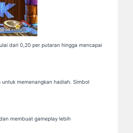
ulai dari 0,20 per putaran hingga mencapai
nan untuk memenangkan hadiah. Simbol
n dan membuat gameplay lebih