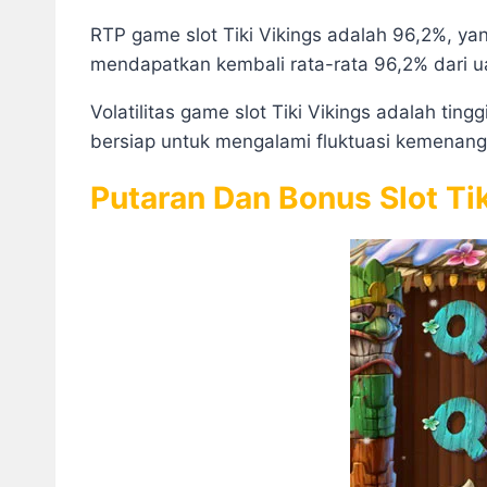
RTP game slot Tiki Vikings adalah 96,2%, ya
mendapatkan kembali rata-rata 96,2% dari 
Volatilitas game slot Tiki Vikings adalah tin
bersiap untuk mengalami fluktuasi kemenanga
Putaran Dan Bonus Slot Tik