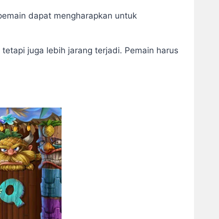
wa pemain dapat mengharapkan untuk
tetapi juga lebih jarang terjadi. Pemain harus