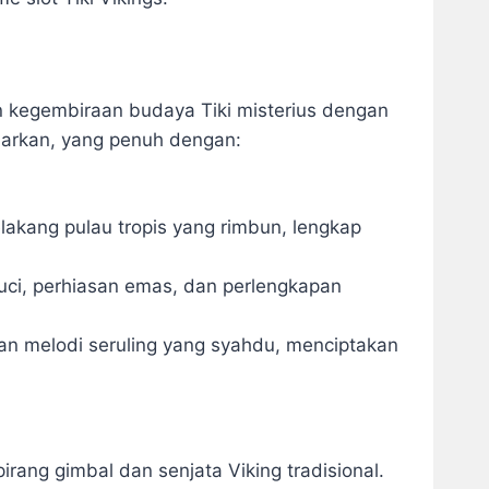
kegembiraan budaya Tiki misterius dengan
barkan, yang penuh dengan:
lakang pulau tropis yang rimbun, lengkap
suci, perhiasan emas, dan perlengkapan
an melodi seruling yang syahdu, menciptakan
ang gimbal dan senjata Viking tradisional.