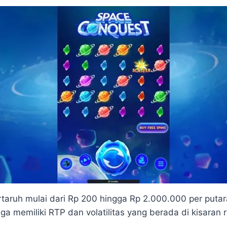
ertaruh mulai dari Rp 200 hingga Rp 2.000.000 per pu
ga memiliki RTP dan volatilitas yang berada di kisaran