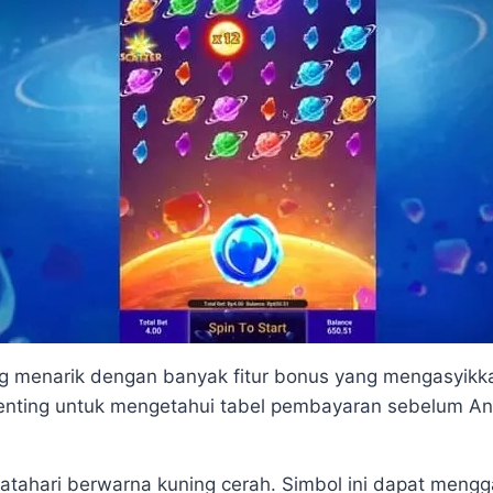
 menarik dengan banyak fitur bonus yang mengasyikka
enting untuk mengetahui tabel pembayaran sebelum And
matahari berwarna kuning cerah. Simbol ini dapat mengga