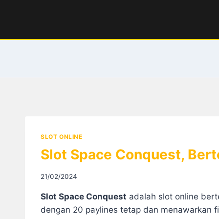
Skip
to
content
SLOT ONLINE
Slot Space Conquest, Be
21/02/2024
Slot Space Conquest
adalah slot online ber
dengan 20 paylines tetap dan menawarkan fit