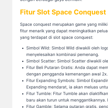
Fitur Slot Space Conquest
Space conquest merupakan game yang miliki 
fitur menarik yang dapat meningkatkan pelu
yang terdapat di slot space conquest:
Simbol Wild: Simbol Wild diwakili oleh 
menyelesaikan kombinasi pemenang.
Simbol Scatter: Simbol Scatter diwakili o
Fitur Beli Putaran Gratis: Anda dapat mem
dengan pengganda kemenangan awal 2x.
Fitur Expanding Symbols: Simbol Expandin
Expanding mendarat, ia akan meluas unt
Fitur Tumble: Fitur Tumble akan diaktif
baru akan turun untuk menggantikannya. F
Fitur Gamble: Selama putaran gratis, pe