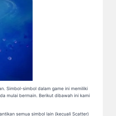
n. Simbol-simbol dalam game ini memiliki
a mulai bermain. Berikut dibawah ini kami
ntikan semua simbol lain (kecuali Scatter)