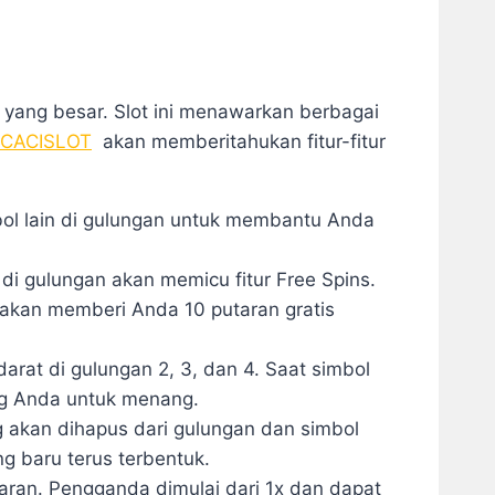
 yang besar. Slot ini menawarkan berbagai
CACISLOT
akan memberitahukan fitur-fitur
bol lain di gulungan untuk membantu Anda
 di gulungan akan memicu fitur Free Spins.
i akan memberi Anda 10 putaran gratis
rat di gulungan 2, 3, dan 4. Saat simbol
ng Anda untuk menang.
g akan dihapus dari gulungan dan simbol
g baru terus terbentuk.
ran. Pengganda dimulai dari 1x dan dapat