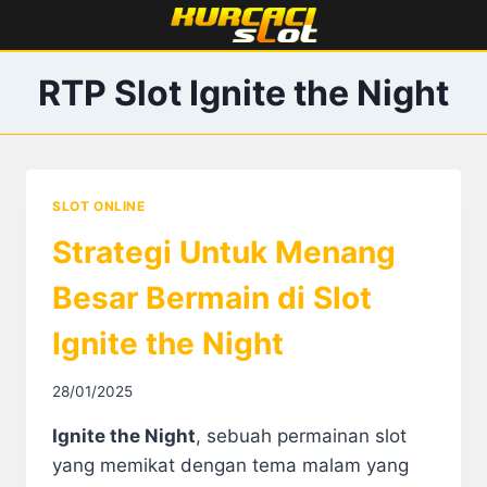
Skip
to
content
RTP Slot Ignite the Night
SLOT ONLINE
Strategi Untuk Menang
Besar Bermain di Slot
Ignite the Night
28/01/2025
Ignite the Night
, sebuah permainan slot
yang memikat dengan tema malam yang