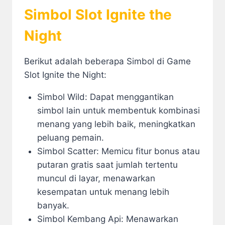
Simbol Slot Ignite the
Night
Berikut adalah beberapa Simbol di Game
Slot Ignite the Night:
Simbol Wild: Dapat menggantikan
simbol lain untuk membentuk kombinasi
menang yang lebih baik, meningkatkan
peluang pemain.
Simbol Scatter: Memicu fitur bonus atau
putaran gratis saat jumlah tertentu
muncul di layar, menawarkan
kesempatan untuk menang lebih
banyak.
Simbol Kembang Api: Menawarkan