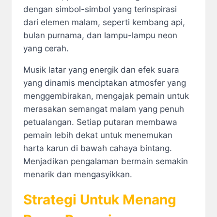
dengan simbol-simbol yang terinspirasi
dari elemen malam, seperti kembang api,
bulan purnama, dan lampu-lampu neon
yang cerah.
Musik latar yang energik dan efek suara
yang dinamis menciptakan atmosfer yang
menggembirakan, mengajak pemain untuk
merasakan semangat malam yang penuh
petualangan. Setiap putaran membawa
pemain lebih dekat untuk menemukan
harta karun di bawah cahaya bintang.
Menjadikan pengalaman bermain semakin
menarik dan mengasyikkan.
Strategi Untuk Menang