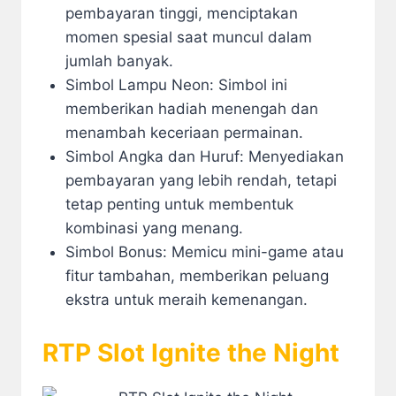
pembayaran tinggi, menciptakan
momen spesial saat muncul dalam
jumlah banyak.
Simbol Lampu Neon: Simbol ini
memberikan hadiah menengah dan
menambah keceriaan permainan.
Simbol Angka dan Huruf: Menyediakan
pembayaran yang lebih rendah, tetapi
tetap penting untuk membentuk
kombinasi yang menang.
Simbol Bonus: Memicu mini-game atau
fitur tambahan, memberikan peluang
ekstra untuk meraih kemenangan.
RTP Slot Ignite the Night