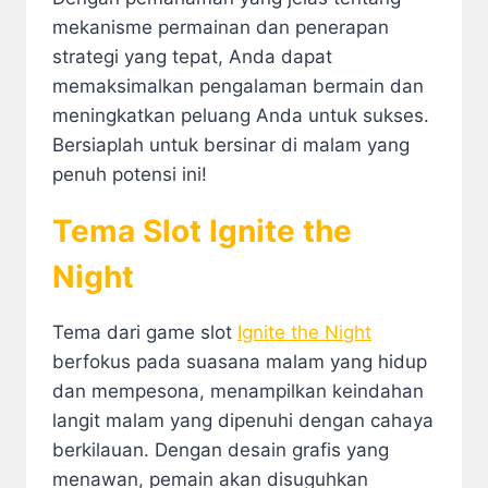
mekanisme permainan dan penerapan
strategi yang tepat, Anda dapat
memaksimalkan pengalaman bermain dan
meningkatkan peluang Anda untuk sukses.
Bersiaplah untuk bersinar di malam yang
penuh potensi ini!
Tema Slot Ignite the
Night
Tema dari game slot
Ignite the Night
berfokus pada suasana malam yang hidup
dan mempesona, menampilkan keindahan
langit malam yang dipenuhi dengan cahaya
berkilauan. Dengan desain grafis yang
menawan, pemain akan disuguhkan