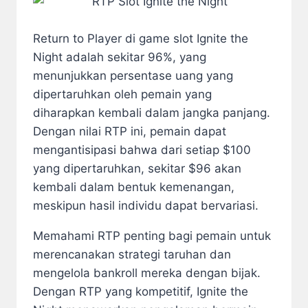
Return to Player di game slot Ignite the
Night adalah sekitar 96%, yang
menunjukkan persentase uang yang
dipertaruhkan oleh pemain yang
diharapkan kembali dalam jangka panjang.
Dengan nilai RTP ini, pemain dapat
mengantisipasi bahwa dari setiap $100
yang dipertaruhkan, sekitar $96 akan
kembali dalam bentuk kemenangan,
meskipun hasil individu dapat bervariasi.
Memahami RTP penting bagi pemain untuk
merencanakan strategi taruhan dan
mengelola bankroll mereka dengan bijak.
Dengan RTP yang kompetitif, Ignite the