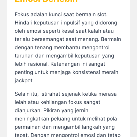
Fokus adalah kunci saat bermain slot.
Hindari keputusan impulsif yang didorong
oleh emosi seperti kesal saat kalah atau
terlalu bersemangat saat menang. Bermain
dengan tenang membantu mengontrol
taruhan dan mengambil keputusan yang
lebih rasional. Ketenangan ini sangat
penting untuk menjaga konsistensi meraih
jackpot.
Selain itu, istirahat sejenak ketika merasa
lelah atau kehilangan fokus sangat
dianjurkan. Pikiran yang jernih
meningkatkan peluang untuk melihat pola
permainan dan mengambil langkah yang
tepat. Dengan mengontrol emosi dan tetap