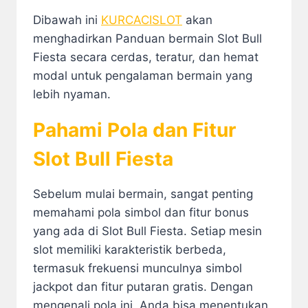
Dibawah ini
KURCACISLOT
akan
menghadirkan Panduan bermain Slot Bull
Fiesta secara cerdas, teratur, dan hemat
modal untuk pengalaman bermain yang
lebih nyaman.
Pahami Pola dan Fitur
Slot Bull Fiesta
Sebelum mulai bermain, sangat penting
memahami pola simbol dan fitur bonus
yang ada di Slot Bull Fiesta. Setiap mesin
slot memiliki karakteristik berbeda,
termasuk frekuensi munculnya simbol
jackpot dan fitur putaran gratis. Dengan
mengenali pola ini, Anda bisa menentukan