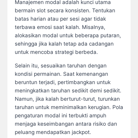
Manajemen modal adalah kunci utama
bermain slot secara konsisten. Tentukan
batas harian atau per sesi agar tidak
terbawa emosi saat kalah. Misalnya,
alokasikan modal untuk beberapa putaran,
sehingga jika kalah tetap ada cadangan
untuk mencoba strategi berbeda.
Selain itu, sesuaikan taruhan dengan
kondisi permainan. Saat kemenangan
beruntun terjadi, pertimbangkan untuk
meningkatkan taruhan sedikit demi sedikit.
Namun, jika kalah berturut-turut, turunkan
taruhan untuk meminimalkan kerugian. Pola
pengaturan modal ini terbukti ampuh
menjaga keseimbangan antara risiko dan
peluang mendapatkan jackpot.