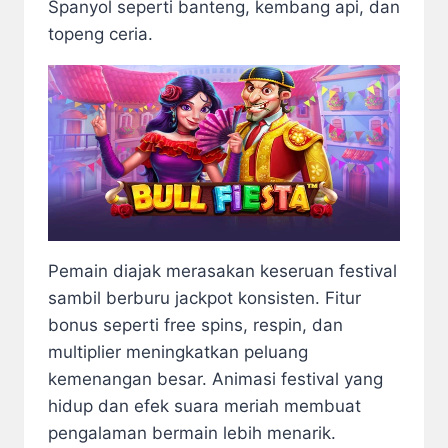
Spanyol seperti banteng, kembang api, dan
topeng ceria.
Pemain diajak merasakan keseruan festival
sambil berburu jackpot konsisten. Fitur
bonus seperti free spins, respin, dan
multiplier meningkatkan peluang
kemenangan besar. Animasi festival yang
hidup dan efek suara meriah membuat
pengalaman bermain lebih menarik.