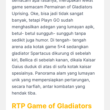
semacam apa rasanya, merupakan lewat
game semacam Permainan of Gladiators
Uprising. Oke, bisa jadi tidak sangat
banyak, tetapi Playn GO sudah
menghasilkan adegan yang lumayan apik,
betul- betul sungguh- sungguh tanpa
sedikit juga humor. Di tengah- tengah
arena ada kotak game 5×4 sedangkan
gladiator Spartacus dikurung di sebelah
kiri, Bellica di sebelah kanan, dikala Kaisar
Gaius duduk di atas di sofa kotak kaisar
spesialnya. Panorama alam yang lumayan
unik yang mempersiapkan pertarungan,
secara harfiah, antar kombatan yang
hendak tiba.
RTP Game of Gladiators