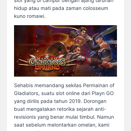
slot yang di campur dengan ajang taruhan
hidup atau mati pada zaman colosseum
kuno romawi.
Sehabis memandang sekilas Permainan of
Gladiators, suatu slot online dari Playn GO
yang dirilis pada tahun 2019. Dorongan
buat mengatakan retorika sejarah anti-
revisionis yang benar mulai timbul. Namun
saat sebelum melontarkan omelan, kami