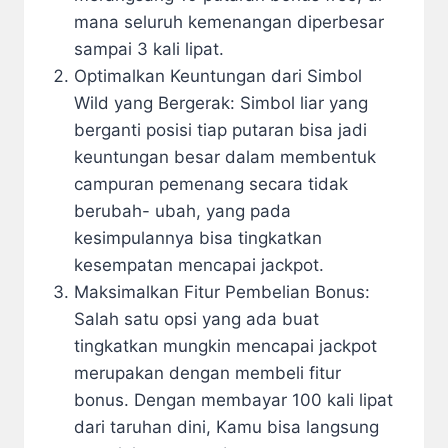
mana seluruh kemenangan diperbesar
sampai 3 kali lipat.
Optimalkan Keuntungan dari Simbol
Wild yang Bergerak: Simbol liar yang
berganti posisi tiap putaran bisa jadi
keuntungan besar dalam membentuk
campuran pemenang secara tidak
berubah- ubah, yang pada
kesimpulannya bisa tingkatkan
kesempatan mencapai jackpot.
Maksimalkan Fitur Pembelian Bonus:
Salah satu opsi yang ada buat
tingkatkan mungkin mencapai jackpot
merupakan dengan membeli fitur
bonus. Dengan membayar 100 kali lipat
dari taruhan dini, Kamu bisa langsung