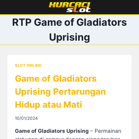
Skip
to
RTP Game of Gladiators
content
Uprising
SLOT ONLINE
Game of Gladiators
Uprising Pertarungan
Hidup atau Mati
10/01/2024
Game of Gladiators Uprising
– Permainan