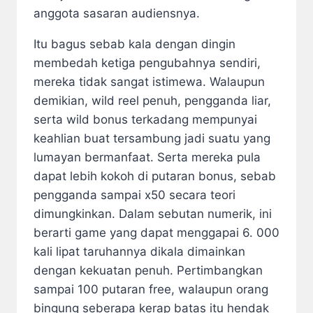
anggota sasaran audiensnya.
Itu bagus sebab kala dengan dingin
membedah ketiga pengubahnya sendiri,
mereka tidak sangat istimewa. Walaupun
demikian, wild reel penuh, pengganda liar,
serta wild bonus terkadang mempunyai
keahlian buat tersambung jadi suatu yang
lumayan bermanfaat. Serta mereka pula
dapat lebih kokoh di putaran bonus, sebab
pengganda sampai x50 secara teori
dimungkinkan. Dalam sebutan numerik, ini
berarti game yang dapat menggapai 6. 000
kali lipat taruhannya dikala dimainkan
dengan kekuatan penuh. Pertimbangkan
sampai 100 putaran free, walaupun orang
bingung seberapa kerap batas itu hendak