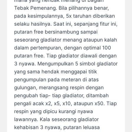
Tebak Pemenang. Bila pilihannya benar,
pada kesimpulannya, 5x taruhan diberikan
selaku hasilnya. Saat ini, sepanjang fitur ini,
putaran free bersinambung sampai
seseorang gladiator menang ataupun kalah
dalam pertempuran, dengan optimal 100
putaran free. Tiap gladiator diawali dengan
3 nyawa. Mengumpulkan 5 simbol gladiator
yang sama hendak menggapai titik
pengumpulan pada meteran di atas
gulungan, merangsang respin dengan
pengubah tiap- tiap gladiator, ditambah
pengali acak x2, x5, x10, ataupun x50. Tiap
respin yang dipicu kurangi nyawa
lawannya. Kala seseorang gladiator
kehabisan 3 nyawa, putaran leluasa