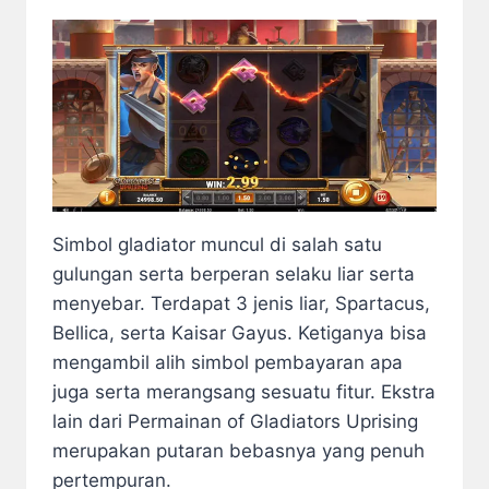
Simbol gladiator muncul di salah satu
gulungan serta berperan selaku liar serta
menyebar. Terdapat 3 jenis liar, Spartacus,
Bellica, serta Kaisar Gayus. Ketiganya bisa
mengambil alih simbol pembayaran apa
juga serta merangsang sesuatu fitur. Ekstra
lain dari Permainan of Gladiators Uprising
merupakan putaran bebasnya yang penuh
pertempuran.