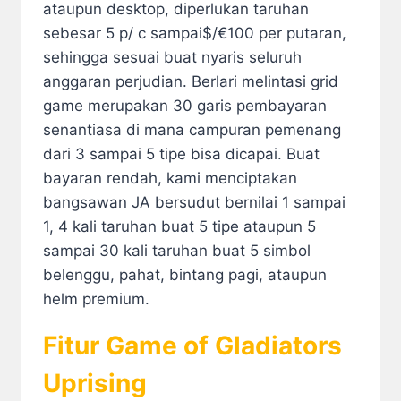
ataupun desktop, diperlukan taruhan
sebesar 5 p/ c sampai$/€100 per putaran,
sehingga sesuai buat nyaris seluruh
anggaran perjudian. Berlari melintasi grid
game merupakan 30 garis pembayaran
senantiasa di mana campuran pemenang
dari 3 sampai 5 tipe bisa dicapai. Buat
bayaran rendah, kami menciptakan
bangsawan JA bersudut bernilai 1 sampai
1, 4 kali taruhan buat 5 tipe ataupun 5
sampai 30 kali taruhan buat 5 simbol
belenggu, pahat, bintang pagi, ataupun
helm premium.
Fitur Game of Gladiators
Uprising